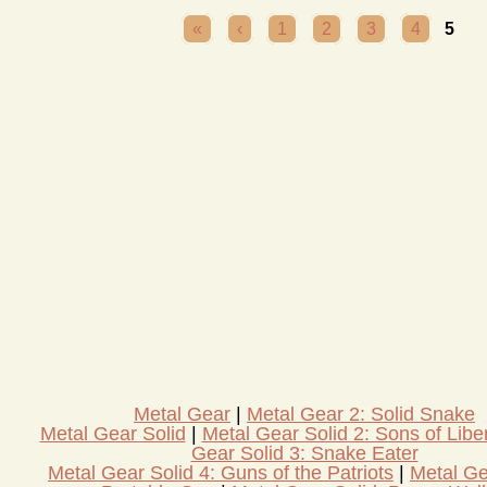
PAGINE
«
‹
1
2
3
4
5
Metal Gear
Metal Gear 2: Solid Snake
Metal Gear Solid
Metal Gear Solid 2: Sons of Libe
Gear Solid 3: Snake Eater
Metal Gear Solid 4: Guns of the Patriots
Metal Ge