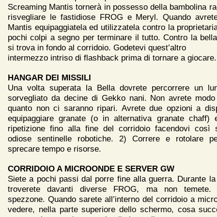
Screaming Mantis tornerà in possesso della bambolina rac
risvegliare le fastidiose FROG e Meryl. Quando avret
Mantis equipaggiatela ed utilizzatela contro la proprietar
pochi colpi a segno per terminare il tutto. Contro la bella
si trova in fondo al corridoio. Godetevi quest’altro
intermezzo intriso di flashback prima di tornare a giocare.
HANGAR DEI MISSILI
Una volta superata la Bella dovrete percorrere un lun
sorvegliato da decine di Gekko nani. Non avrete modo d
quanto non ci saranno ripari. Avrete due opzioni a dis
equipaggiare granate (o in alternativa granate chaff) 
ripetizione fino alla fine del corridoio facendovi così 
odiose sentinelle robotiche. 2) Correre e rotolare pe
sprecare tempo e risorse.
CORRIDOIO A MICROONDE E SERVER GW
Siete a pochi passi dal porre fine alla guerra. Durante la
troverete davanti diverse FROG, ma non temete. 
spezzone. Quando sarete all’interno del corridoio a micr
vedere, nella parte superiore dello schermo, cosa succ