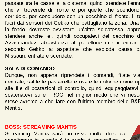
passate tra le casse e la cisterna, quindi stendete l'
che vi troverete di fronte e poi quelle che scendono
corridoio, per concludere con un cecchino di fronte, il t
fuori dai sensori dei Gekko che pattugliano la zona. Una v
in fondo, dovreste avvistare un’altra soldatessa, appro
stendere anche lei, quindi occupatevi del cecchino dal
Avvicinandovi abbastanza al portellone in cui entrare
secondo Gekko a; aspettate che esploda causa ca
Missouri, entrate e scendete.
SALA DI COMANDO
Dunque, non appena riprendete i comandi, filate vi
centrale, salite le passerelle e usate le colonne come r
alle file di postazioni di controllo, quindi equipaggiatev
scatenatevi sulle FROG nel miglior modo che vi riesc
stese avremo a che fare con l'ultimo membro delle B&
Mantis.
BOSS: SCREAMING MANTIS
Screaming Mantis sarà un osso molto duro da
sconfiggere in quanto è in grado di controllare le