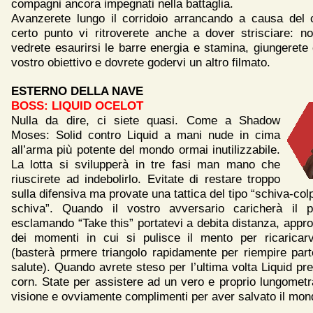
compagni ancora impegnati nella battaglia.
Avanzerete lungo il corridoio arrancando a causa del 
certo punto vi ritroverete anche a dover strisciare: n
vedrete esaurirsi le barre energia e stamina, giungeret
vostro obiettivo e dovrete godervi un altro filmato.
ESTERNO DELLA NAVE
BOSS: LIQUID OCELOT
Nulla da dire, ci siete quasi. Come a Shadow
Moses: Solid contro Liquid a mani nude in cima
all’arma più potente del mondo ormai inutilizzabile.
La lotta si svilupperà in tre fasi man mano che
riuscirete ad indebolirlo. Evitate di restare troppo
sulla difensiva ma provate una tattica del tipo “schiva-colp
schiva”. Quando il vostro avversario caricherà il 
esclamando “Take this” portatevi a debita distanza, approf
dei momenti in cui si pulisce il mento per ricaricarv
(basterà prmere triangolo rapidamente per riempire part
salute). Quando avrete steso per l’ultima volta Liquid pre
corn. State per assistere ad un vero e proprio lungomet
visione e ovviamente complimenti per aver salvato il mon