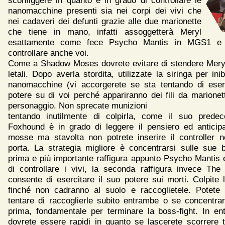
nanomacchine presenti sia nei corpi dei vivi che
nei cadaveri dei defunti grazie alle due marionette
che tiene in mano, infatti assoggetterà Meryl
esattamente come fece Psycho Mantis in MGS1 e 
controllare anche voi.
Come a Shadow Moses dovrete evitare di stendere Meryl
letali. Dopo averla stordita, utilizzate la siringa per ini
nanomacchine (vi accorgerete se sta tentando di eserc
potere su di voi perché appariranno dei fili da marionet
personaggio. Non sprecate munizioni
tentando inutilmente di colpirla, come il suo predec
Foxhound è in grado di leggere il pensiero ed anticipa
mosse ma stavolta non potrete inserire il controller n
porta. La strategia migliore è concentrarsi sulle sue 
prima e più importante raffigura appunto Psycho Mantis 
di controllare i vivi, la seconda raffigura invece The
consente di esercitare il suo potere sui morti. Colpite 
finché non cadranno al suolo e raccoglietele. Potete 
tentare di raccoglierle subito entrambe o se concentrar
prima, fondamentale per terminare la boss-fight. In en
dovrete essere rapidi in quanto se lascerete scorrere 