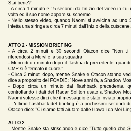
Stai bene?"
- A circa 1 minuto e 15 secondi dall'inizio del video in cui
volta ed il suo nome appare su schermo
- Nello stesso video, quando Naomi si avvicina ad uno 
inietta una siringa a circa 7 minuti dall'inizio della cutscene.
ATTO 2 - MISSION BRIEFING
- A circa 2 minuti e 30 secondi Otacon dice "Non ti 
riferendosi a Meryl e la sua squadra
- Meno di un minuto dopo il flashback precedente, quando 
CMP si è fermato il cuore."
- Circa 3 minuti dopo, mentre Snake e Otacon stanno ved
dice a proposito del FOXDIE: "Nove anni fa, a Shadow Moses,
- Dopo circa un minuto dal flashback precedente,
controllando i dati del Radar Soliton usato a Shadow M
Naomi volesse dirci che il messaggio è stato inviato proprio
- L'ultimo flashback del briefing è a pochissimi secondi 
Otacon dice: "Ci siamo fatti aiutare dalle Hawaii da Mei Lin
ATTO 2
- Mentre Snake sta strisciando e dice "Tutto quello che S