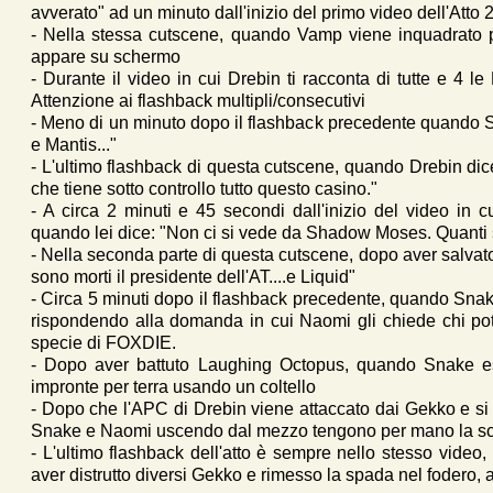
avverato" ad un minuto dall'inizio del primo video dell'Atto 
- Nella stessa cutscene, quando Vamp viene inquadrato p
appare su schermo
- Durante il video in cui Drebin ti racconta di tutte e 4 l
Attenzione ai flashback multipli/consecutivi
- Meno di un minuto dopo il flashback precedente quando 
e Mantis..."
- L'ultimo flashback di questa cutscene, quando Drebin di
che tiene sotto controllo tutto questo casino."
- A circa 2 minuti e 45 secondi dall'inizio del video in c
quando lei dice: "Non ci si vede da Shadow Moses. Quanti 
- Nella seconda parte di questa cutscene, dopo aver salva
sono morti il presidente dell'AT....e Liquid"
- Circa 5 minuti dopo il flashback precedente, quando Snake
rispondendo alla domanda in cui Naomi gli chiede chi pot
specie di FOXDIE.
- Dopo aver battuto Laughing Octopus, quando Snake esc
impronte per terra usando un coltello
- Dopo che l'APC di Drebin viene attaccato dai Gekko e si r
Snake e Naomi uscendo dal mezzo tengono per mano la s
- L'ultimo flashback dell'atto è sempre nello stesso vide
aver distrutto diversi Gekko e rimesso la spada nel fodero, ap