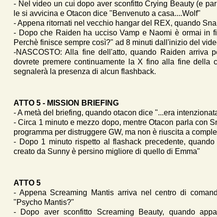
- Nel video un cui dopo aver sconfitto Crying Beauty (e par
le si avvicina e Otacon dice "Benvenuto a casa....Wolf"
- Appena ritornati nel vecchio hangar del REX, quando Snake
- Dopo che Raiden ha ucciso Vamp e Naomi è ormai in fin 
Perchè finisce sempre così?" ad 8 minuti dall'inizio del vide
-NASCOSTO: Alla fine dell'atto, quando Raiden arriva p
dovrete premere continuamente la X fino alla fine della c
segnalerà la presenza di alcun flashback.
ATTO 5 - MISSION BRIEFING
- A metà del briefing, quando otacon dice "...era intenzionat
- Circa 1 minuto e mezzo dopo, mentre Otacon parla con S
programma per distruggere GW, ma non è riuscita a complet
- Dopo 1 minuto rispetto al flashack precedente, quando
creato da Sunny è persino migliore di quello di Emma"
ATTO 5
- Appena Screaming Mantis arriva nel centro di coman
"Psycho Mantis?"
- Dopo aver sconfitto Screaming Beauty, quando appar