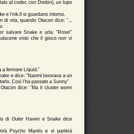
lato al codec con Drebin), un lupo
 e l'mk.II si guardano intorno.
di vita, quando Otacon dice: "...
o.
er salvare Snake e urla: "Rose!"
utscene visto che il gioco non vi
a a fermare Liquid."
nake e dice: "Naomi lavorava a un
arlo. Così l'ha passato a Sunny"
 Otacon dice: "Ma il cluster worm
do di Outer Haven e Snake dice
irà Psycho Mantis e vi parlerà