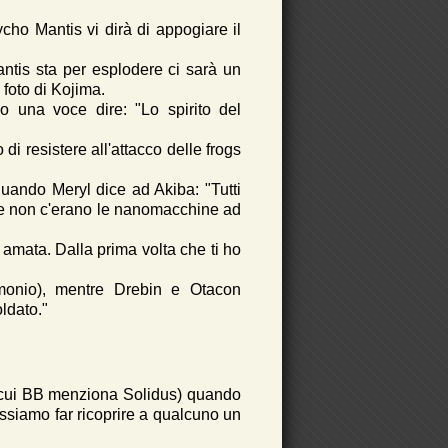
ho Mantis vi dirà di appogiare il
is sta per esplodere ci sarà un
foto di Kojima.
 una voce dire: "Lo spirito del
i resistere all'attacco delle frogs
quando Meryl dice ad Akiba: "Tutti
che non c'erano le nanomacchine ad
amata. Dalla prima volta che ti ho
imonio), mentre Drebin e Otacon
ldato."
in cui BB menziona Solidus) quando
ssiamo far ricoprire a qualcuno un