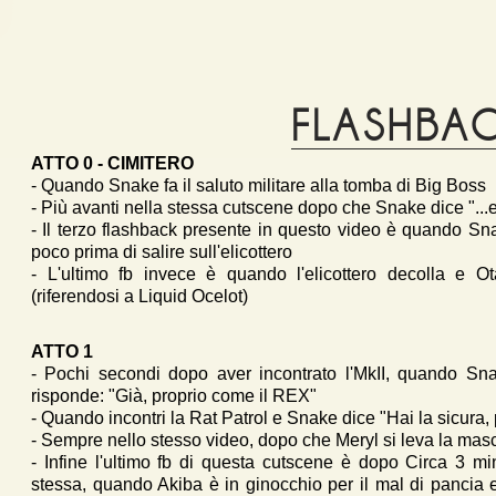
FLASHBA
ATTO 0 - CIMITERO
- Quando Snake fa il saluto militare alla tomba di Big Boss
- Più avanti nella stessa cutscene dopo che Snake dice "...
- Il terzo flashback presente in questo video è quando 
poco prima di salire sull'elicottero
- L'ultimo fb invece è quando l'elicottero decolla e O
(riferendosi a Liquid Ocelot)
ATTO 1
- Pochi secondi dopo aver incontrato l'MkII, quando Sn
risponde: "Già, proprio come il REX"
- Quando incontri la Rat Patrol e Snake dice "Hai la sicura, 
- Sempre nello stesso video, dopo che Meryl si leva la mas
- Infine l'ultimo fb di questa cutscene è dopo Circa 3 min
stessa, quando Akiba è in ginocchio per il mal di panci