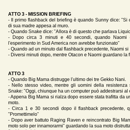
ATTO 3 - MISSION BRIEFING
- Il primo flashback del briefing è quando Sunny dice: "S
di sua madre appesa al muro.
- Quando Snake dice: "Allora è di questo che parlava Liqui
- Dopo circa 3 minuti e 40 secondi, quando Naomi di
l'esperimento in Sud America non avrebbe funzionato"
- Quando ad un minuto dal flashback precedente, Naomi si 
- Diversi minuti dopo, mentre Otacon e Naomi guardano la 
ATTO 3
- Quando Big Mama distrugge l'ultimo dei tre Gekko Nani.
- Nello stesso video, mentre gli uomini della resistenz
Snake: "Oggi, chiunque ha un computer può addestrarsi al
- Appena Big Mama si rialza dopo essere stata trafitta da un
moto.
- Circa 1 e 30 secondi dopo il flashback precedente,
"Promettimelo"
- Dopo aver battuto Raging Raven e reincontrato Big Mam
moto solo per innamorarmi" guardando la sua moto distrutta