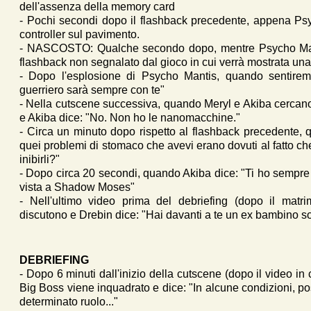
dell'assenza della memory card
- Pochi secondi dopo il flashback precedente, appena Psyc
controller sul pavimento.
- NASCOSTO: Qualche secondo dopo, mentre Psycho Mant
flashback non segnalato dal gioco in cui verrà mostrata una 
- Dopo l'esplosione di Psycho Mantis, quando sentiremo
guerriero sarà sempre con te"
- Nella cutscene successiva, quando Meryl e Akiba cercano d
e Akiba dice: "No. Non ho le nanomacchine."
- Circa un minuto dopo rispetto al flashback precedente, 
quei problemi di stomaco che avevi erano dovuti al fatto 
inibirli?"
- Dopo circa 20 secondi, quando Akiba dice: "Ti ho sempre 
vista a Shadow Moses"
- Nell'ultimo video prima del debriefing (dopo il matr
discutono e Drebin dice: "Hai davanti a te un ex bambino so
DEBRIEFING
- Dopo 6 minuti dall'inizio della cutscene (dopo il video 
Big Boss viene inquadrato e dice: "In alcune condizioni, po
determinato ruolo..."