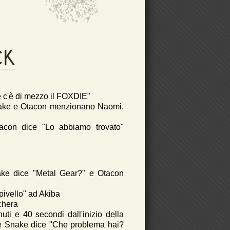
CK
e c'è di mezzo il FOXDIE"
Snake e Otacon menzionano Naomi,
tacon dice "Lo abbiamo trovato"
ake dice "Metal Gear?" e Otacon
pivello" ad Akiba
chera
uti e 40 secondi dall'inizio della
a e Snake dice "Che problema hai?