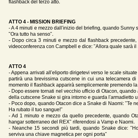
flashback del terzo atto.
ATTO 4 - MISSION BRIEFING
- A 4 minuti e mezzo dall'inizio del briefing, quando Sunny
"Ora tutto ha senso".
- Dopo circa 3 minuti e mezzo dal flashback precedente,
videoconferenza con Campbell e dice: "Allora quale sarà il
ATTO 4
- Appena arrivati all'eliporto dirigetevi verso le scale situa
partirà una brevissima cutscene in cui una telecamera di 
momento il flashback apparirà semplicemente premendo la
- Dopo essere tornati nel vecchio ufficio di Otacon, quando 
della cutscene Snake si gira intorno e guarda l'armadietto
- Poco dopo, quando Otacon dice a Snake di Naomi: "Te ne s
Ha rubato il tuo sangue!"
- Ad 1 minuto e mezzo da quello precedente, quando Otac
hangar sotterraneo del REX" riferendosi a Vamp e Naomi.
- Neanche 15 secondi più tardi, quando Snake dice: "Ho 
serviva una chiave magnetica per ogni porta"