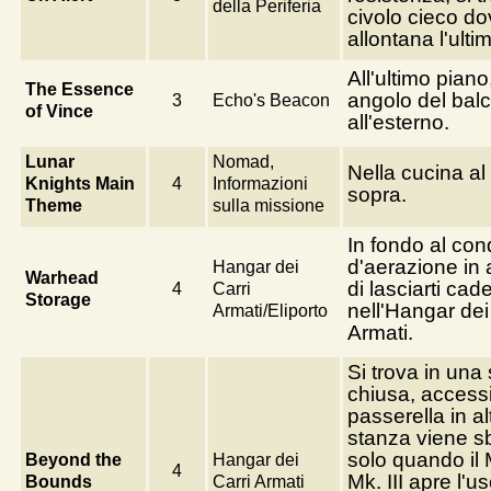
della Periferia
civolo cieco do
allontana l'ulti
All'ultimo piano
The Essence
angolo del bal
3
Echo's Beacon
of Vince
all'esterno.
Lunar
Nomad,
Nella cucina al
Knights Main
4
Informazioni
sopra.
Theme
sulla missione
In fondo al con
d'aerazione in 
Hangar dei
Warhead
di lasciarti cad
4
Carri
Storage
nell'Hangar dei
Armati/Eliporto
Armati.
Si trova in una
chiusa, accessi
passerella in a
stanza viene s
solo quando il
Beyond the
Hangar dei
4
Mk. III apre l'us
Bounds
Carri Armati