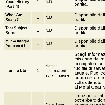
Years History
1
N/D
partita.
(Part 4)
Disponibile dal
Who I Am
1
N/D
partita.
Really?
Disponibile dal
Test Subject
1
N/D
partita.
Burns
Disponibile dal
MGS4 Integral
1
N/D
partita.
Podcast 01
Scegli Informaz
missione dal 
principale e sel
Nomad,
tuo file di salv
Inori no Uta
1
Informazioni
attuale. Puoi tr
sulla missione
brano nella cu
volta ottenuto 
al Metal Gear Mk
I miliziani e i rib
potrebbero don
questo brano i
Dalla Zona