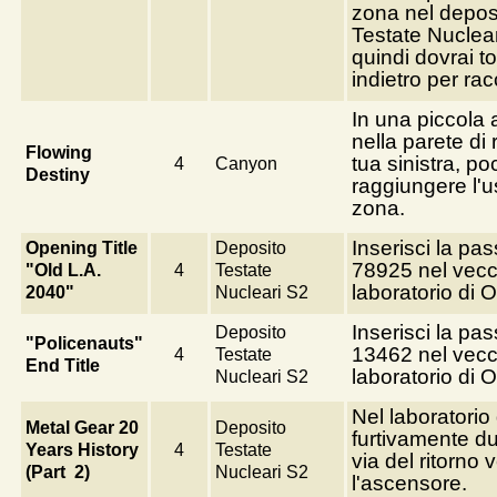
zona nel depos
Testate Nuclear
quindi dovrai t
indietro per rac
In una piccola 
nella parete di 
Flowing
tua sinistra, po
4
Canyon
Destiny
raggiungere l'u
zona.
Inserisci la pa
Opening Title
Deposito
78925 nel vecc
"Old L.A.
4
Testate
laboratorio di 
2040"
Nucleari S2
Inserisci la pa
Deposito
"Policenauts"
13462 nel vecc
4
Testate
End Title
laboratorio di 
Nucleari S2
Nel laboratorio
Metal Gear 20
Deposito
furtivamente du
Years History
4
Testate
via del ritorno 
(Part 2)
Nucleari S2
l'ascensore.