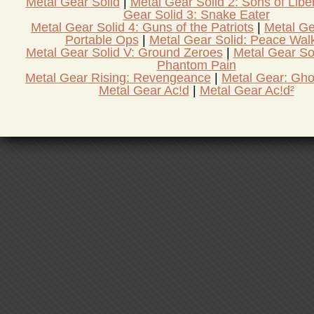
Metal Gear Solid
Metal Gear Solid 2: Sons of Libe
Gear Solid 3: Snake Eater
Metal Gear Solid 4: Guns of the Patriots
Metal Ge
Portable Ops
Metal Gear Solid: Peace Wal
Metal Gear Solid V: Ground Zeroes
Metal Gear So
Phantom Pain
Metal Gear Rising: Revengeance
Metal Gear: Gho
Metal Gear Ac!d
Metal Gear Ac!d²