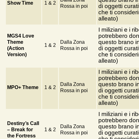
Show Time
1 & 2
di oggetti curati
Rossa in poi
che ti consider
alleato)
I miliziani e i rib
potrebbero don
MGS4 Love
questo brano i
Theme
Dalla Zona
1 & 2
di oggetti curati
(Action
Rossa in poi
che ti consider
Version)
alleato)
I miliziani e i rib
potrebbero don
questo brano i
Dalla Zona
MPO+ Theme
1 & 2
di oggetti curati
Rossa in poi
che ti consider
alleato)
I miliziani e i rib
potrebbero don
Destiny’s Call
questo brano i
Dalla Zona
– Break for
1 & 2
di oggetti curati
Rossa in poi
the Fortress
che ti consider