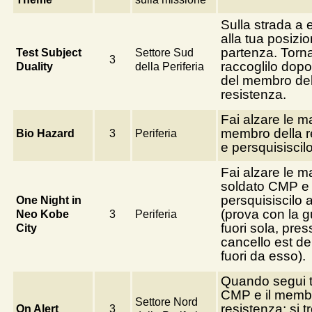
Sulla strada a e
alla tua posizio
partenza. Torna
Test Subject
Settore Sud
3
raccoglilo dopo 
Duality
della Periferia
del membro del
resistenza.
Fai alzare le m
membro della r
Bio Hazard
3
Periferia
e persquisiscil
Fai alzare le m
soldato CMP e
persquisiscilo 
One Night in
(prova con la g
Neo Kobe
3
Periferia
fuori sola, press
City
cancello est de
fuori da esso).
Quando segui t
CMP e il membr
Settore Nord
resistenza; si t
On Alert
3