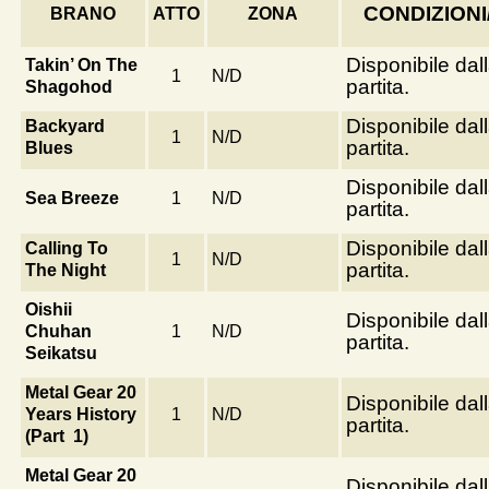
CONDIZION
BRANO
ATTO
ZONA
Disponibile dal
Takin’ On The
1
N/D
partita.
Shagohod
Disponibile dal
Backyard
1
N/D
partita.
Blues
Disponibile dal
Sea Breeze
1
N/D
partita.
Disponibile dal
Calling To
1
N/D
partita.
The Night
Oishii
Disponibile dal
Chuhan
1
N/D
partita.
Seikatsu
Metal Gear 20
Disponibile dal
Years History
1
N/D
partita.
(Part 1)
Metal Gear 20
Disponibile dal