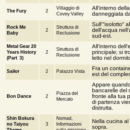
All'interno dell
Villaggio di
The Fury
2
danneggiata da
Covey Valley
Sull'"isolotto" a
Rock Me
Struttura di
dell'acqua nell
2
Baby
Reclusione
sud-est.
All'interno dell'
Metal Gear 20
Struttura di
principale; si t
Years History
2
Reclusione
letto nel dormit
(Part 3)
Fra un containe
Sailor
2
Palazzo Vista
est del comple
Appare quando
bancarelle del 
Piazza del
fronte alla tua 
Bon Dance
2
Mercato
di partenza vie
distrutta.
Shin Bokura
Nomad,
Nella cucina al
no Taiyou
3
Informazioni
sopra.
Theme
sulla missione