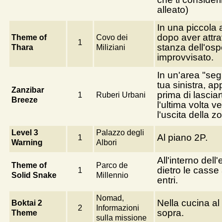
alleato)
In una piccola 
dopo aver attra
Theme of
Covo dei
1
stanza dell'os
Thara
Miliziani
improvvisato.
In un'area "seg
tua sinistra, a
Zanzibar
prima di lasciar
1
Ruberi Urbani
Breeze
l'ultima volta v
l'uscita della z
Level 3
Palazzo degli
Al piano 2P.
1
Warning
Albori
All'interno dell'e
Theme of
Parco de
dietro le cass
1
Solid Snake
Millennio
entri.
Nomad,
Nella cucina al
Boktai 2
2
Informazioni
sopra.
Theme
sulla missione