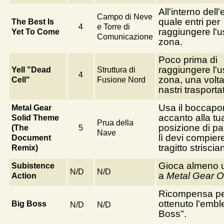
All'interno dell'
Campo di Neve
quale entri per
The Best Is
4
e Torre di
raggiungere l'u
Yet To Come
Comunicazione
zona.
Poco prima di
raggiungere l'u
Yell "Dead
Struttura di
4
zona, una volta
Cell"
Fusione Nord
nastri trasportat
Usa il boccapo
Metal Gear
accanto alla tu
Solid Theme
Prua della
posizione di pa
(The
5
Nave
lì devi compier
Document
tragitto striscia
Remix)
Gioca almeno u
Subistence
N/D
N/D
a
Metal Gear O
Action
Ricompensa pe
ottenuto l'emb
Big Boss
N/D
N/D
Boss".