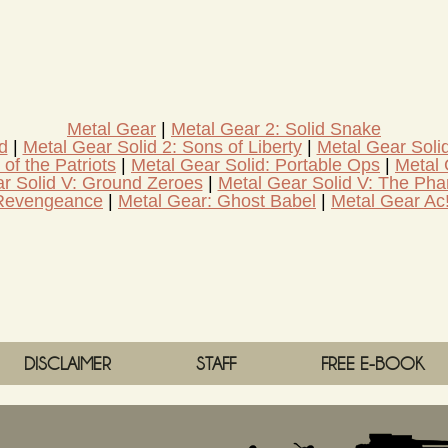
Metal Gear
Metal Gear 2: Solid Snake
d
Metal Gear Solid 2: Sons of Liberty
Metal Gear Soli
of the Patriots
Metal Gear Solid: Portable Ops
Metal 
r Solid V: Ground Zeroes
Metal Gear Solid V: The Ph
 Revengeance
Metal Gear: Ghost Babel
Metal Gear Ac
DISCLAIMER
STAFF
FREE E-BOOK