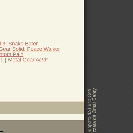
d 3: Snake Eater
Gear Solid: Peace Walker
antom Pain
!d
Metal Gear Ac!d²
Grafica realizzata da Omar Sabry
Sito web sviluppato da Luca Osti