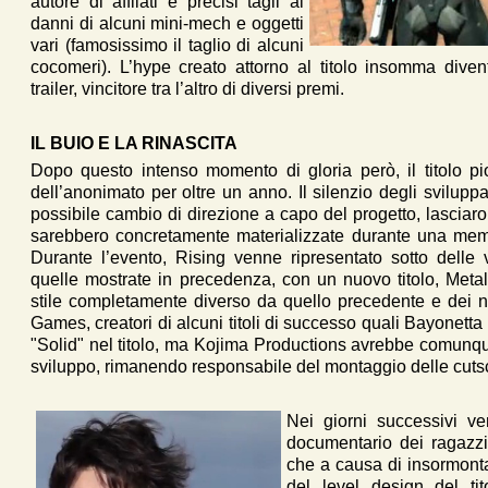
autore di affilati e precisi tagli ai
danni di alcuni mini-mech e oggetti
vari (famosissimo il taglio di alcuni
cocomeri). L’hype creato attorno al titolo insomma divent
trailer, vincitore tra l’altro di diversi premi.
IL BUIO E LA RINASCITA
Dopo questo intenso momento di gloria però, il titolo p
dell’anonimato per oltre un anno. Il silenzio degli sviluppa
possibile cambio di direzione a capo del progetto, lasciaron
sarebbero concretamente materializzate durante una mem
Durante l’evento, Rising venne ripresentato sotto delle 
quelle mostrate in precedenza, con un nuovo titolo, Met
stile completamente diverso da quello precedente e dei nu
Games, creatori di alcuni titoli di successo quali Bayonetta
"Solid" nel titolo, ma Kojima Productions avrebbe comunqu
sviluppo, rimanendo responsabile del montaggio delle cutsc
Nei giorni successivi v
documentario dei ragazzi
che a causa di insormonta
del level design del tit