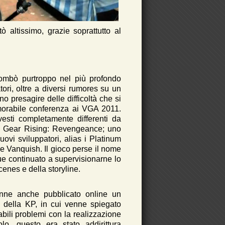
ò altissimo, grazie soprattutto al
iombò purtroppo nel più profondo
tori, oltre a diversi rumores su un
o presagire delle difficoltà che si
orabile conferenza ai VGA 2011.
vesti completamente differenti da
al Gear Rising: Revengeance; uno
ovi sviluppatori, alias i Platinum
 e Vanquish. Il gioco perse il nome
e continuato a supervisionarne lo
enes e della storyline.
enne anche pubblicato online un
 della KP, in cui venne spiegato
bili problemi con la realizzazione
olo, questo era stato addirittura