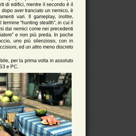
 di edifici, mentre il secondo è il
le, dopo aver tranciato un nemico, è
menti vari. Il gameplay, inoltre,
l termine
“hunting stealth”, in cui il
si dai nemici come nei precedenti
ciatore” e non più preda. In poche
occio, uno più silenzioso, con in
uccisioni, ed un altro meno discreto
ile, per la prima volta in assoluto
PS3 e PC.