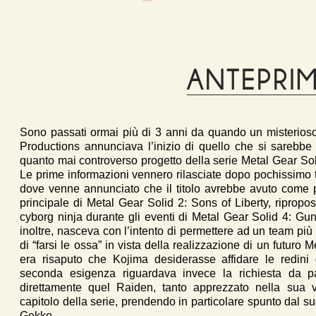
ANTEPRI
Sono passati ormai più di 3 anni da quando un misterios
Productions annunciava l’inizio di quello che si sarebbe 
quanto mai controverso progetto della serie Metal Gear Soli
Le prime informazioni vennero rilasciate dopo pochissimo 
dove venne annunciato che il titolo avrebbe avuto come 
principale di Metal Gear Solid 2: Sons of Liberty, ripropo
cyborg ninja durante gli eventi di Metal Gear Solid 4: Guns
inoltre, nasceva con l’intento di permettere ad un team pi
di “farsi le ossa” in vista della realizzazione di un futuro
era risaputo che Kojima desiderasse affidare le redini 
seconda esigenza riguardava invece la richiesta da par
direttamente quel Raiden, tanto apprezzato nella sua v
capitolo della serie, prendendo in particolare spunto dal 
Gekko.