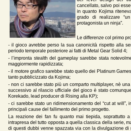
cancellato, salvo poi esser
in quanto Kojima riteneva
grado di realizzare “un
protagonista un ninja”.
Le differenze col primo pr
- il gioco avrebbe perso la sua canonicità rispetto alla se
periodo temporale posteriore ai fatti di Metal Gear Solid 4;
- l’impronta stealth del gameplay sarebbe stata notevolme
maggiormente rapidizzata;
- il motore grafico sarebbe stato quello dei Platinum Games
tanto pubblicizzato da Kojima;
- non ci sarebbe stato più un comparto multiplayer, nè una
successivo al rilascio ufficiale del gioco è stato comunq
Korekado, lead producer di Rising alla KP);
- ci sarebbe stato un ridimensionamento del “cut at will”, 
principali cause del fallimento del primo progetto.
La reazione dei fan fu quanto mai tiepida, soprattutto a 
intrapresa del tutto opposta a quella classica della serie,
di questi dubbi venne spazzata via con la divulgazione di n