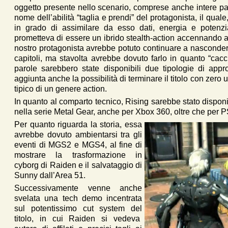
oggetto presente nello scenario, comprese anche intere parti
nome dell’abilità “taglia e prendi” del protagonista, il qua
in grado di assimilare da esso dati, energia e potenzia
prometteva di essere un ibrido stealth-action accennando a
nostro protagonista avrebbe potuto continuare a nasconder
capitoli, ma stavolta avrebbe dovuto farlo in quanto “cac
parole sarebbero state disponibili due tipologie di appr
aggiunta anche la possibilità di terminare il titolo con zero 
tipico di un genere action.
In quanto al comparto tecnico, Rising sarebbe stato disponib
nella serie Metal Gear, anche per Xbox 360, oltre che per 
Per quanto riguarda la storia, essa
avrebbe dovuto ambientarsi tra gli
eventi di MGS2 e MGS4, al fine di
mostrare la trasformazione in
cyborg di Raiden e il salvataggio di
Sunny dall’Area 51.
Successivamente venne anche
svelata una tech demo incentrata
sul potentissimo cut system del
titolo, in cui Raiden si vedeva