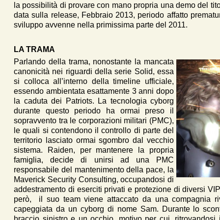
la possibilità di provare con mano propria una demo del tit
data sulla release, Febbraio 2013, periodo affatto prematur
sviluppo avvenne nella primissima parte del 2011.
LA TRAMA
Parlando della trama, nonostante la mancata
canonicità nei riguardi della serie Solid, essa
si colloca all’interno della timeline ufficiale,
essendo ambientata esattamente 3 anni dopo
la caduta dei Patriots. La tecnologia cyborg
durante questo periodo ha ormai preso il
sopravvento tra le corporazioni militari (PMC),
le quali si contendono il controllo di parte del
territorio lasciato ormai sgombro dal vecchio
sistema. Raiden, per mantenere la propria
famiglia, decide di unirsi ad una PMC
responsabile del mantenimento della pace, la
Maverick Security Consulting, occupandosi di
addestramento di eserciti privati e protezione di diversi VI
però, il suo team viene attaccato da una compagnia ri
capeggiata da un cyborg di nome Sam. Durante lo scontro
braccio sinistro e un occhio, motivo per cui, ritrovandosi i