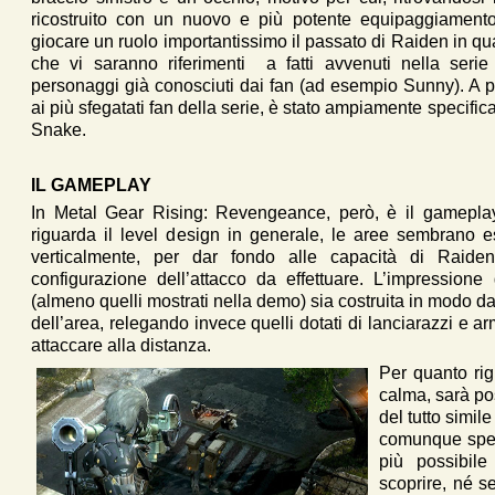
ricostruito con un nuovo e più potente equipaggiamento.
giocare un ruolo importantissimo il passato di Raiden in qua
che vi saranno riferimenti a fatti avvenuti nella serie
personaggi già conosciuti dai fan (ad esempio Sunny). A p
ai più sfegatati fan della serie, è stato ampiamente specific
Snake.
IL GAMEPLAY
In Metal Gear Rising: Revengeance, però, è il gamepla
riguarda il level design in generale, le aree sembrano e
verticalmente, per dar fondo alle capacità di Raide
configurazione dell’attacco da effettuare. L’impressione 
(almeno quelli mostrati nella demo) sia costruita in modo da
dell’area, relegando invece quelli dotati di lanciarazzi e ar
attaccare alla distanza.
Per quanto rig
calma, sarà pos
del tutto simil
comunque spec
più possibile
scoprire, né 