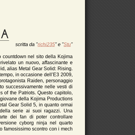
MA
scritta da "
richi235
" e "
Stu
"
o countdown nel sito della Kojima
rivelato un nuovo, affascinante e
d, alias Metal Gear Solid: Rising.
tempo, in occasione dell’E3 2009,
protagonista Raiden, personaggio
sto successivamente nelle vesti di
 of the Patriots. Questo capitolo,
ù giovane della Kojima Productions
 Metal Gear Solid 5, in quanto ormai
della serie ai suoi ragazzi. Una
te dei fan di poter controllare
ersione cyborg ninja nel quarto
suo famosissimo scontro con i mech