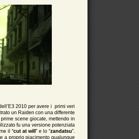
dell’E3 2010 per avere i primi veri
ostrato un Raiden con una differente
 prime scene giocate, mettendo in
tilizzato fu una versione potenziata
me il “
cut at will
” e lo “
zandatsu
”.
iare a proprio piacimento qualunque