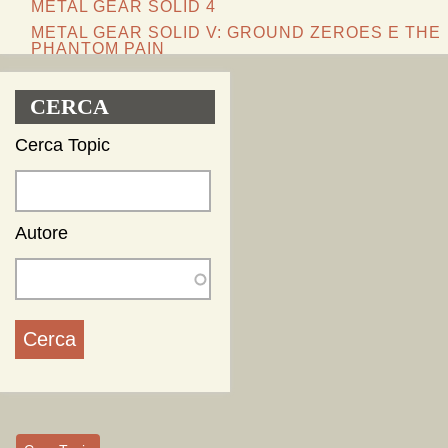
METAL GEAR SOLID 4
METAL GEAR SOLID V: GROUND ZEROES E THE
PHANTOM PAIN
METAL GEAR SOLID: PEACE WALKER
METAL GEAR SOLID: PORTABLE OPS
CERCA
METAL GEAR RISING: REVENGEANCE
Cerca Topic
METAL GEAR (SPIN OFF)
METAL GEAR ONLINE
ALTRI VIDEOGAME
OFF-TOPIC
Autore
COMMUNITY
CHAT
TOWN OF METAL GEAR