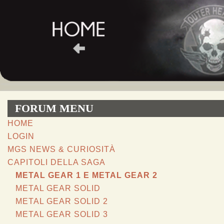
Salta al contenuto principale
FORUM MENU
HOME
LOGIN
MGS NEWS & CURIOSITÀ
CAPITOLI DELLA SAGA
METAL GEAR 1 E METAL GEAR 2
METAL GEAR SOLID
METAL GEAR SOLID 2
METAL GEAR SOLID 3