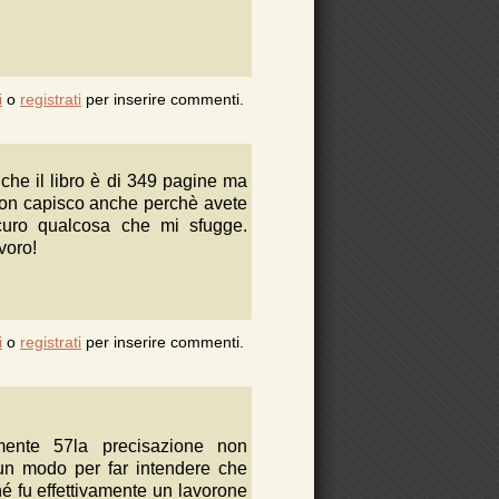
i
o
registrati
per inserire commenti.
 che il libro è di 349 pagine ma
. Non capisco anche perchè avete
icuro qualcosa che mi sfugge.
voro!
i
o
registrati
per inserire commenti.
emente 57la precisazione non
 un modo per far intendere che
rché fu effettivamente un lavorone