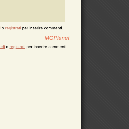
i
o
registrati
per inserire commenti.
MGPlanet
edi
o
registrati
per inserire commenti.