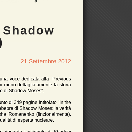
f Shadow
)
21 Settembre 2012
 una voce dedicata alla "Previous
hi meno dettagliatamente la storia
ente di Shadow Moses".
nto di 349 pagine intitolato "In the
ebebre di Shadow Moses: la verità
tasha Romanenko (finzionalmente),
alità di esperta nucleare.
iro riguardo l'incidente di Shadow