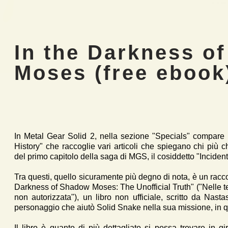
In the Darkness o
Moses (free ebook
In Metal Gear Solid 2, nella sezione "Specials" compare
History" che raccoglie vari articoli che spiegano chi più c
del primo capitolo della saga di MGS, il cosiddetto "Incid
Tra questi, quello sicuramente più degno di nota, è un racco
Darkness of Shadow Moses: The Unofficial Truth" ("Nelle t
non autorizzata"), un libro non ufficiale, scritto da Nas
personaggio che aiutò Solid Snake nella sua missione, in qu
Il libro è quanto di più dettagliato si possa trovare in g