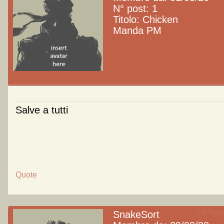
N° post: 1
Titolo: Chicken
Manda PM
Salve a tutti
Quote
29 Agos
SnakeSort