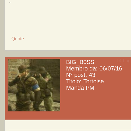
.
Quote
14 Lugl
BIG_B0SS
Membro da: 06/07/16
N° post: 43
Titolo: Tortoise
Manda PM