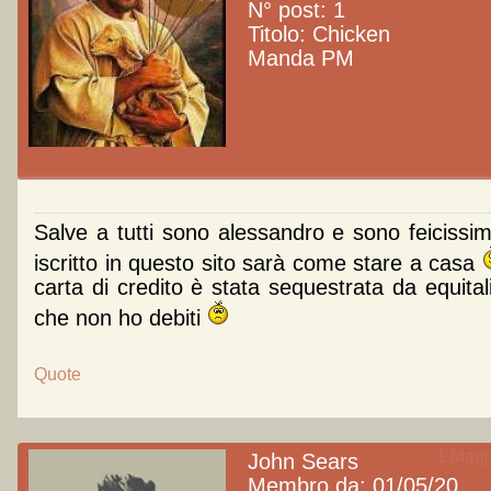
N° post: 1
Titolo: Chicken
Manda PM
Salve a tutti sono alessandro e sono feicissi
iscritto in questo sito sarà come stare a casa
carta di credito è stata sequestrata da equitali
che non ho debiti
Quote
1 Magg
John Sears
Membro da: 01/05/20