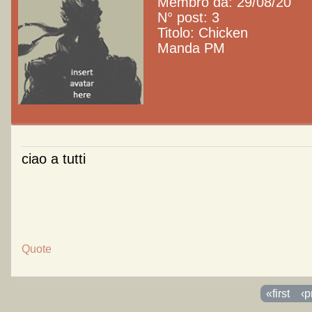
Membro da: 29/08/20
N° post: 3
Titolo: Chicken
Manda PM
ciao a tutti
Quote
Pagine
«first
‹p