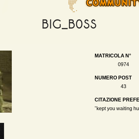
BIG_B0SS
MATRICOLA N°
0974
NUMERO POST
43
CITAZIONE PREF
''kept you waiting hu