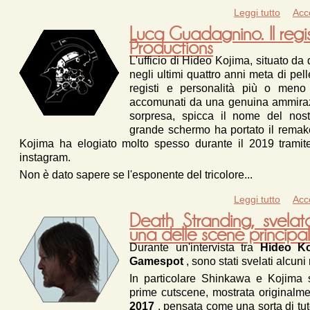
Leggi tutto
su Cyb
Acc
Luca Guadagnino. Il regis
Productions
L'ufficio di Hideo Kojima, situato da
negli ultimi quattro anni meta di pel
registi e personalità più o meno 
accomunati da una genuina ammirazio
sorpresa, spicca il nome del no
grande schermo ha portato il remake
Kojima ha elogiato molto spesso durante il 2019 tramite i
instagram.
Non è dato sapere se l'esponente del tricolore...
Leggi tutto
Acc
Death Stranding, svelato
una delle scene principal
Durante un'intervista tra
Hideo K
Gamespot
, sono stati svelati alcun
In particolare Shinkawa e Kojima 
prime cutscene, mostrata originalm
2017
, pensata come una sorta di tu