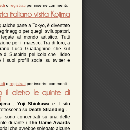
erpunk 2077 incontra Metal Gear Solid
edi
o
registrati
per inserire commenti.
ta italiano visita Kojima
 qualche parte a Tokyo, è diventato
legrinaggio per quegli sviluppatori,
legate al mondo artistico. Tutti
ne per il maestro. Tra di loro, a
strano Luca Guadagnino che sul
 di Suspiria, pellicola che Hideo
 suoi profili social su twitter e
edi
su Luca Guadagnino. Il regista italiano visita
o
registrati
per inserire commenti.
Kojima Productions
 il dietro le quinte di
i
ojima
,
Yoji Shinkawa
e il sito
i retroscena su
Death Stranding
.
si sono concentrati su una delle
ente durante i
The Game Awards
torial che avrebbe spiegato alcune