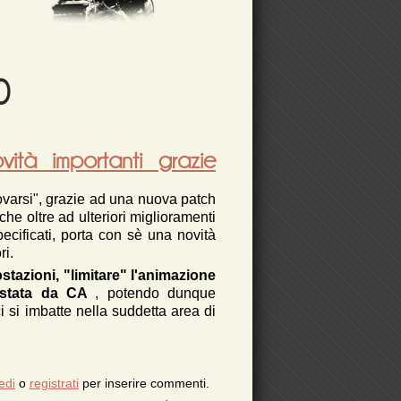
0
tà importanti grazie
ovarsi", grazie ad una nuova patch
 che oltre ad ulteriori miglioramenti
ecificati, porta con sè una novità
ri.
tazioni, "limitare" l'animazione
nfestata da CA
, potendo dunque
i si imbatte nella suddetta area di
DEATH STRANDING: novità importanti grazie
edi
o
registrati
per inserire commenti.