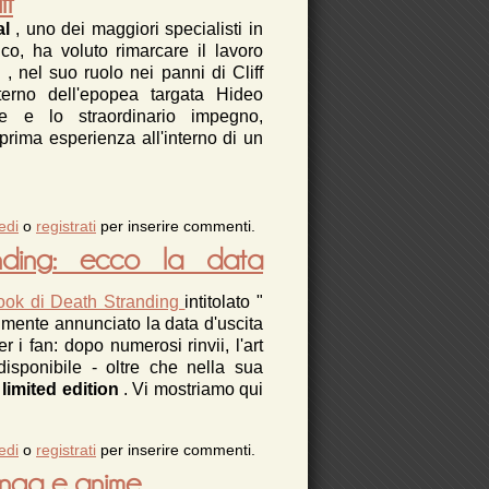
ff
al
, uno dei maggiori specialisti in
co, ha voluto rimarcare il lavoro
n
, nel suo ruolo nei panni di Cliff
terno dell'epopea targata Hideo
e e lo straordinario impegno,
 prima esperienza all'interno di un
edi
u Death Stranding: Mads Mikkelsen ha dato il
o
registrati
per inserire commenti.
massimo, per il ruolo di Cliff
nding: ecco la data
book di Death Stranding
intitolato "
almente annunciato la data d'uscita
r i fan: dopo numerosi rinvii, l'art
disponibile - oltre che nella sua
 limited edition
. Vi mostriamo qui
 book Death Stranding: ecco la data definitiva
edi
o
registrati
per inserire commenti.
e una sorpresa
anga e anime