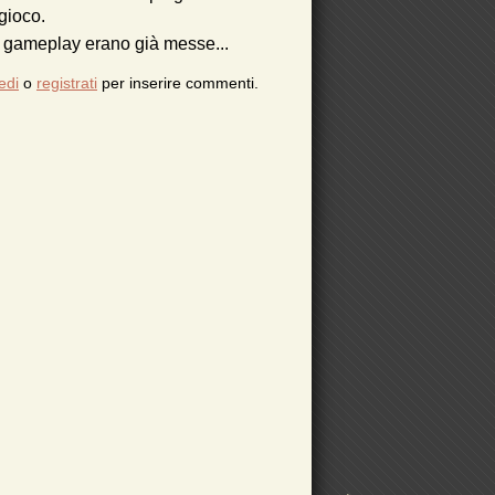
gioco.
el gameplay erano già messe...
edi
 Death Stranding, svelato il dietro le quinte di
o
registrati
per inserire commenti.
una delle scene principali