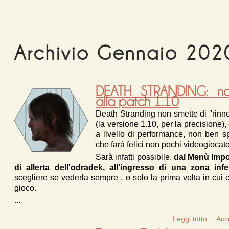
Archivio Gennaio 202
DEATH STRANDING: novi
alla patch 1.10
Death Stranding non smette di "rinn
(la versione 1.10, per la precisione),
a livello di performance, non ben sp
che farà felici non pochi videogiocato
Sarà infatti possibile,
dal Menù Impos
di allerta dell'odradek, all'ingresso di una zona i
scegliere se vederla sempre , o solo la prima volta in cui c
gioco.
...
Leggi tutto
su 
Acc