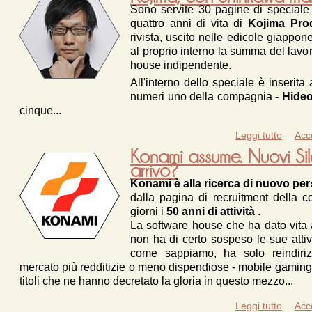
Sono servite 30 pagine di special
quattro anni di vita di
Kojima Pro
rivista, uscito nelle edicole giappo
al proprio interno la summa del lavor
house indipendente.
All'interno dello speciale è inserit
numeri uno della compagnia -
Hideo
cinque...
Leggi tutto
su Koj
Acc
Konami assume. Nuovi Sil
arrivo?
Konami è alla ricerca di nuovo pe
dalla pagina di recruitment della 
giorni i
50 anni di attività
.
La software house che ha dato vita a
non ha di certo sospeso le sue atti
come sappiamo, ha solo reindirizz
mercato più redditizie o meno dispendiose - mobile gaming 
titoli che ne hanno decretato la gloria in questo mezzo...
Leggi tutto
su K
Acc