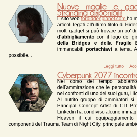
Nuove maglie e ga
Stranding disponibili!
Il sito web
forbiddenplanet.com
ha m
articoli legati all'ultimo titolo di Hi
molti gadget si può trovare un po' di
d'abbigliamento
con il logo del g
della Bridges e della Fragile
immancabili
portachiavi
a tema. A
possibile...
Leggi tutto
su Nu
Acc
Cyberpunk 2077 incontr
Nel corso del tempo abbiamo 
dell'ammirazione che le personalità 
nei confronti di uno dei suoi guru, H
Al nutrito gruppo di ammiratori s
Principal Concept Artist di CD P
Linkedin ha condiviso alcune immagin
Heaven il cui equipaggiamento 
componenti del Trauma Team di Night City, principale amb
...