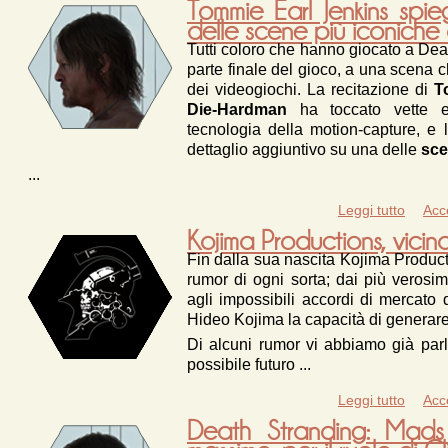
Tommie Earl Jenkins spi
delle scene più iconiche
Tutti coloro che hanno giocato a Dea
parte finale del gioco, a una scena 
dei videogiochi. La recitazione di
T
Die-Hardman
ha toccato vette e
tecnologia della motion-capture, e 
dettaglio aggiuntivo su una delle
sce
...
Leggi tutto
su To
Acc
Kojima Productions, vicin
Fin dalla sua nascita Kojima Produc
rumor di ogni sorta; dai più verosimi
agli impossibili accordi di mercato
Hideo Kojima la capacità di generare 
Di alcuni rumor vi abbiamo già par
possibile futuro
...
Leggi tutto
su Koj
Acc
Death Stranding: Mads