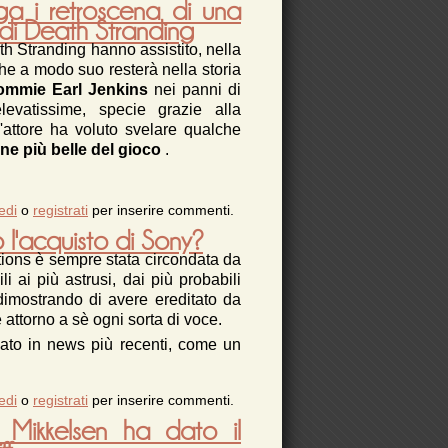
alla patch 1.10
ega i retroscena di una
 di Death Stranding
th Stranding hanno assistito, nella
che a modo suo resterà nella storia
ommie Earl Jenkins
nei panni di
levatissime, specie grazie alla
l'attore ha voluto svelare qualche
ne più belle del gioco
.
mmie Earl Jenkins spiega i retroscena di una
edi
o
registrati
per inserire commenti.
delle scene più iconiche di Death Stranding
o l'acquisto di Sony?
tions è sempre stata circondata da
li ai più astrusi, dai più probabili
 dimostrando di avere ereditato da
attorno a sè ogni sorta di voce.
lato in news più recenti, come un
ima Productions, vicino l'acquisto di Sony?
edi
o
registrati
per inserire commenti.
 Mikkelsen ha dato il