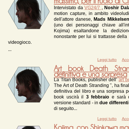
massimo, per il ruolo di Cli
Intervistato da
VG24/7
,
Noshir Dal
motion capture, in ambito videoludi
dell'attore danese,
Mads Mikkelse
(uno dei personaggi chiave all'in
Kojima) esaltandone la dedizion
nonostante per lui si trattasse della
videogioco.
...
Leggi tutto
Acc
s
Art book Death Stra
definitiva e una sorpresa
La Titan Books, publisher dell'
art 
The Art of Death Stranding ", ha fin
definitiva del libro e una sorpresa pe
book uscirà il
3 febbraio
e sarà 
versione standard - in
due differenti
di seguito...
Leggi tutto
su Art
Acc
Kojima, con Shinkawa m