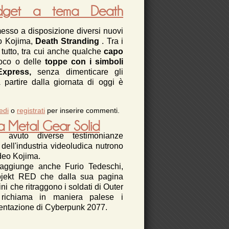
in arrivo?
dget a tema Death
esso a disposizione diversi nuovi
deo Kojima,
Death Stranding
. Tra i
 tutto, tra cui anche qualche
capo
ioco o delle
toppe con i simboli
 Express,
senza dimenticare gli
 partire dalla giornata di oggi è
ove maglie e gadget a tema Death Stranding
edi
o
registrati
per inserire commenti.
disponibili!
a Metal Gear Solid
avuto diverse testimonianze
dell'industria videoludica nutrono
ideo Kojima.
i aggiunge anche Furio Tedeschi,
rojekt RED che dalla sua pagina
i che ritraggono i soldati di Outer
richiama in maniera palese i
ientazione di Cyberpunk 2077.