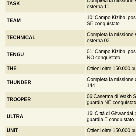
Completa la missione 
TASK
esterna 11
10: Campo Kiziba, post
TEAM
SE conquistato
Completa la missione 
TECHNICAL
esterna 03
01: Campo Kiziba, post
TENGU
NO conquistato
THE
Ottieni oltre 150.000 p
Completa la missione 
THUNDER
144
06:Caserma di Wakh Si
TROOPER
guardia NE conquistat
16: Città di Ghwandai,
ULTRA
guardia E conquistato
UNIT
Ottieni oltre 150.000 p