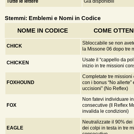
Tutte le lettere
Già disponibili
Stemmi: Emblemi e Nomi in Codice
NOME IN CODICE
COME OTTEN
Sbloccabile se non avet
CHICK
la Missone 06 dopo tre 
Usate il “cappello da poll
CHICKEN
inizio in tre missioni co
Completate tre missioni
FOXHOUND
con i bonus “No allerte”
uccisioni” (No Reflex)
Non fatevi individuare in
FOX
consecutive (Il Reflex 
invalida le condizioni)
Neutralizzate il 90% dei
EAGLE
dei colpi in testa in tre m
consecutive