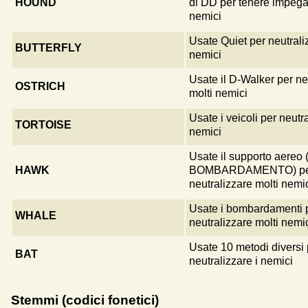
HOUND
di DD per tenere impegan
nemici
Usate Quiet per neutrali
BUTTERFLY
nemici
Usate il D-Walker per ne
OSTRICH
molti nemici
Usate i veicoli per neutr
TORTOISE
nemici
Usate il supporto aereo
HAWK
BOMBARDAMENTO) pe
neutralizzare molti nemi
Usate i bombardamenti 
WHALE
neutralizzare molti nemi
Usate 10 metodi diversi 
BAT
neutralizzare i nemici
Stemmi (codici fonetici)