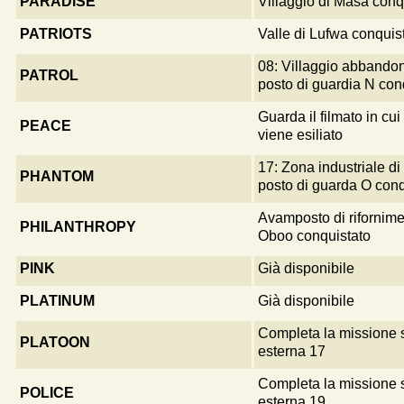
PARADISE
Villaggio di Masa conq
PATRIOTS
Valle di Lufwa conquis
08: Villaggio abbandona
PATROL
posto di guardia N con
Guarda il filmato in c
PEACE
viene esiliato
17: Zona industriale d
PHANTOM
posto di guarda O conq
Avamposto di rifornim
PHILANTHROPY
Oboo conquistato
PINK
Già disponibile
PLATINUM
Già disponibile
Completa la missione 
PLATOON
esterna 17
Completa la missione 
POLICE
esterna 19