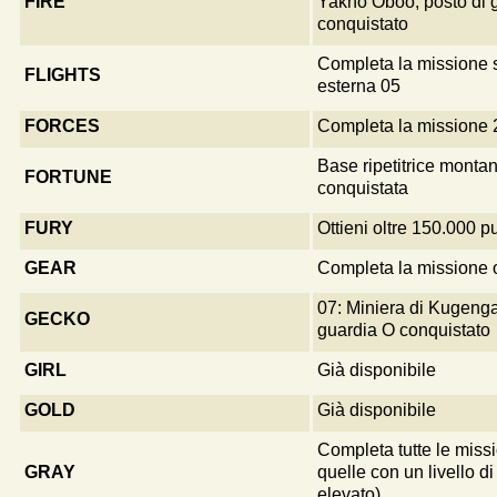
FIRE
Yakho Oboo, posto di 
conquistato
Completa la missione 
FLIGHTS
esterna 05
FORCES
Completa la missione 
Base ripetitrice monta
FORTUNE
conquistata
FURY
Ottieni oltre 150.000 p
GEAR
Completa la missione 
07: Miniera di Kugenga
GECKO
guardia O conquistato
GIRL
Già disponibile
GOLD
Già disponibile
Completa tutte le miss
GRAY
quelle con un livello di 
elevato)