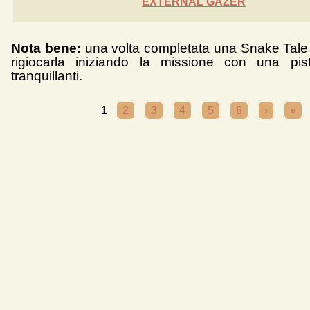
EXTERNAL GAZER
Nota bene:
una volta completata una Snake Tale 
rigiocarla iniziando la missione con una pi
tranquillanti.
PAGINE
1
2
3
4
5
6
›
»