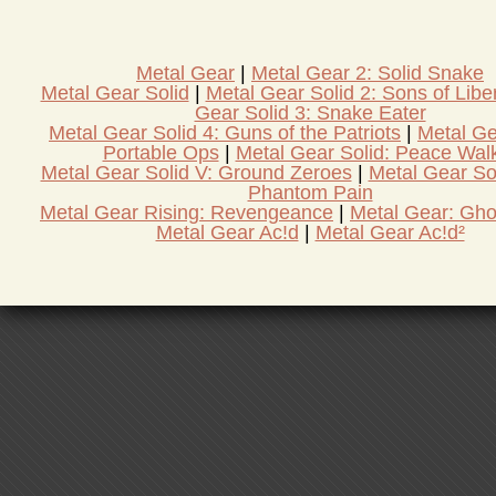
Metal Gear
Metal Gear 2: Solid Snake
Metal Gear Solid
Metal Gear Solid 2: Sons of Libe
Gear Solid 3: Snake Eater
Metal Gear Solid 4: Guns of the Patriots
Metal Ge
Portable Ops
Metal Gear Solid: Peace Wal
Metal Gear Solid V: Ground Zeroes
Metal Gear So
Phantom Pain
Metal Gear Rising: Revengeance
Metal Gear: Gho
Metal Gear Ac!d
Metal Gear Ac!d²