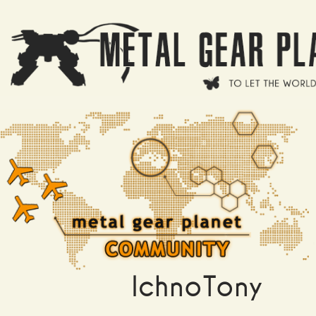
Salta al contenuto principale
IchnoTony