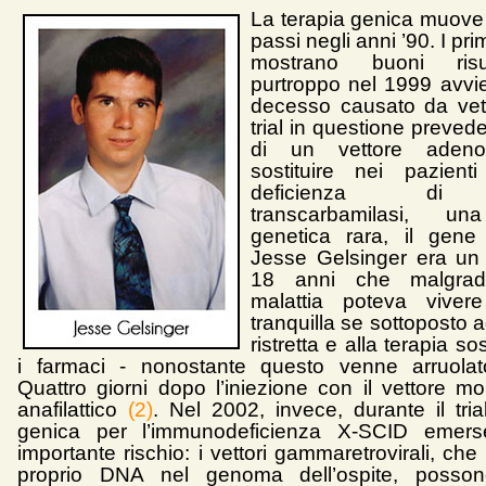
La terapia genica muove 
passi negli anni ’90. I primi
mostrano buoni risu
purtroppo nel 1999 avvie
decesso causato da vettor
trial in questione prevedev
di un vettore adenov
sostituire nei pazient
deficienza di o
transcarbamilasi, un
genetica rara, il gene
Jesse Gelsinger era un
18 anni che malgra
malattia poteva viver
tranquilla se sottoposto 
ristretta e alla terapia so
i farmaci - nonostante questo venne arruolato
Quattro giorni dopo l’iniezione con il vettore mo
anafilattico
(2)
. Nel 2002, invece, durante il tria
genica per l’immunodeficienza X-SCID emers
importante rischio: i vettori gammaretrovirali, che 
proprio DNA nel genoma dell’ospite, posso