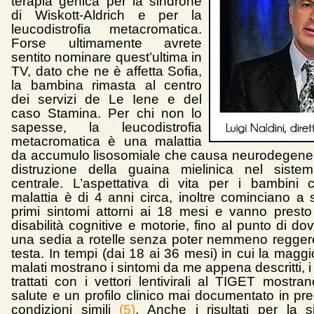
terapia genica per la sindrone
di Wiskott-Aldrich e per la
leucodistrofia metacromatica.
Forse ultimamente avrete
sentito nominare quest’ultima in
TV, dato che ne è affetta Sofia,
la bambina rimasta al centro
dei servizi de Le Iene e del
caso Stamina. Per chi non lo
sapesse, la leucodistrofia
metacromatica è una malattia
da accumulo lisosomiale che causa neurodegene
distruzione della guaina mielinica nel siste
centrale. L’aspettativa di vita per i bambini
malattia è di 4 anni circa, inoltre cominciano a 
primi sintomi attorni ai 18 mesi e vanno presto
disabilità cognitive e motorie, fino al punto di do
una sedia a rotelle senza poter nemmeno reggere
testa. In tempi (dai 18 ai 36 mesi) in cui la maggi
malati mostrano i sintomi da me appena descritti, i
trattati con i vettori lentivirali al TIGET mostra
salute e un profilo clinico mai documentato in pr
condizioni simili
(5)
. Anche i risultati per la 