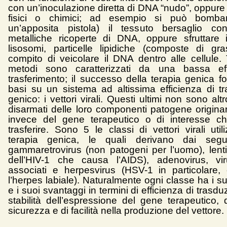
con un’inoculazione diretta di DNA “nudo”, oppure
fisici o chimici; ad esempio si può bomba
un’apposita pistola) il tessuto bersaglio con
metalliche ricoperte di DNA, oppure sfruttare i
lisosomi, particelle lipidiche (composte di gra
compito di veicolare il DNA dentro alle cellule. 
metodi sono caratterizzati da una bassa eff
trasferimento; il successo della terapia genica f
basi su un sistema ad altissima efficienza di tr
genico: i vettori virali. Questi ultimi non sono alt
disarmati delle loro componenti patogene originar
invece del gene terapeutico o di interesse ch
trasferire. Sono 5 le classi di vettori virali util
terapia genica, le quali derivano dai segue
gammaretrovirus (non patogeni per l’uomo), lentiv
dell’HIV-1 che causa l’AIDS), adenovirus, vi
associati e herpesvirus (HSV-1 in particolare
l’herpes labiale). Naturalmente ogni classe ha i s
e i suoi svantaggi in termini di efficienza di trasd
stabilità dell’espressione del gene terapeutico, d
sicurezza e di facilità nella produzione del vettore.