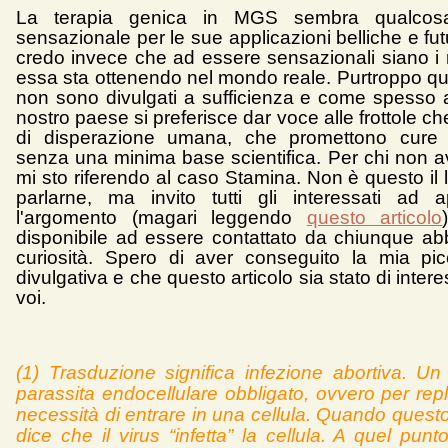
La terapia genica in MGS sembra qualcosa
sensazionale per le sue applicazioni belliche e futu
credo invece che ad essere sensazionali siano i r
essa sta ottenendo nel mondo reale. Purtroppo ques
non sono divulgati a sufficienza e come spesso 
nostro paese si preferisce dar voce alle frottole ch
di disperazione umana, che promettono cure 
senza una minima base scientifica. Per chi non a
mi sto riferendo al caso Stamina. Non è questo il 
parlarne, ma invito tutti gli interessati ad a
l'argomento (magari leggendo
questo articolo
disponibile ad essere contattato da chiunque ab
curiosità. Spero di aver conseguito la mia pi
divulgativa e che questo articolo sia stato di interes
voi.
(1) Trasduzione significa infezione abortiva. Un
parassita endocellulare obbligato, ovvero per repl
necessità di entrare in una cellula. Quando quest
dice che il virus “infetta” la cellula. A quel pun