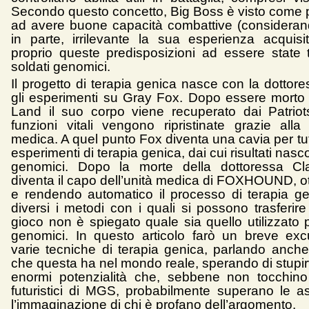
Secondo questo concetto, Big Boss è visto come 
ad avere buone capacità combattive (considera
in parte, irrilevante la sua esperienza acquis
proprio queste predisposizioni ad essere state tr
soldati genomici.
Il progetto di terapia genica nasce con la dottor
gli esperimenti su Gray Fox. Dopo essere morto
Land il suo corpo viene recuperato dai Patrio
funzioni vitali vengono ripristinate grazie alla 
medica. A quel punto Fox diventa una cavia per tutti
esperimenti di terapia genica, dai cui risultati nasco
genomici. Dopo la morte della dottoressa Cl
diventa il capo dell’unità medica di FOXHOUND, o
e rendendo automatico il processo di terapia g
diversi i metodi con i quali si possono trasferir
gioco non è spiegato quale sia quello utilizzato p
genomici. In questo articolo farò un breve exc
varie tecniche di terapia genica, parlando anche 
che questa ha nel mondo reale, sperando di stupir
enormi potenzialità che, sebbene non tocchino 
futuristici di MGS, probabilmente superano le as
l’immaginazione di chi è profano dell’argomento.