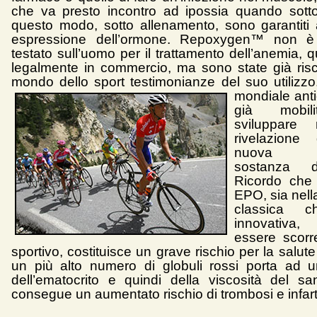
che va presto incontro ad ipossia quando sotto
questo modo, sotto allenamento, sono garantiti alt
espressione dell’ormone. Repoxygen™ non è
testato sull’uomo per il trattamento dell’anemia, 
legalmente in commercio, ma sono state già risc
mondo dello sport testimonianze del suo utilizz
mondiale anti
già mobil
sviluppare
rivelazione
nuova sof
sostanza 
Ricordo che l
EPO, sia nell
classica c
innovativa
essere scorre
sportivo, costituisce un grave rischio per la salute d
un più alto numero di globuli rossi porta ad 
dell’ematocrito e quindi della viscosità del 
consegue un aumentato rischio di trombosi e infart