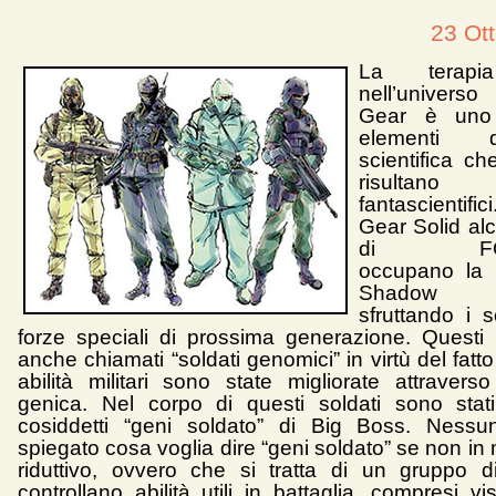
23 Ot
La terapi
nell’univers
Gear è uno 
elementi 
scientifica ch
risultano
fantascientifi
Gear Solid al
di FOX
occupano la s
Shadow
sfruttando i s
forze speciali di prossima generazione. Questi 
anche chiamati “soldati genomici” in virtù del fatto
abilità militari sono state migliorate attraverso
genica. Nel corpo di questi soldati sono stati t
cosiddetti “geni soldato” di Big Boss. Ness
spiegato cosa voglia dire “geni soldato” se non i
riduttivo, ovvero che si tratta di un gruppo 
controllano abilità utili in battaglia, compresi vi