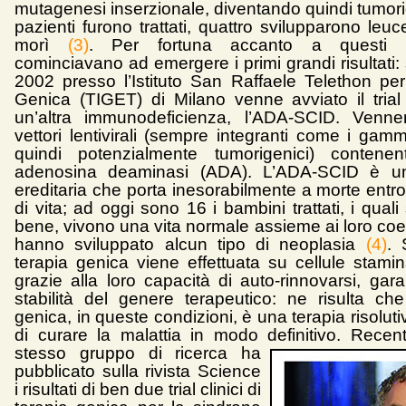
mutagenesi inserzionale, diventando quindi tumori
pazienti furono trattati, quattro svilupparono le
morì
(3)
. Per fortuna accanto a questi i
cominciavano ad emergere i primi grandi risultati
2002 presso l’Istituto San Raffaele Telethon per
Genica (TIGET) di Milano venne avviato il trial 
un’altra immunodeficienza, l’ADA-SCID. Vennero
vettori lentivirali (sempre integranti come i gamma
quindi potenzialmente tumorigenici) contenen
adenosina deaminasi (ADA). L’ADA-SCID è un
ereditaria che porta inesorabilmente a morte entr
di vita; ad oggi sono 16 i bambini trattati, i quali 
bene, vivono una vita normale assieme ai loro coe
hanno sviluppato alcun tipo di neoplasia
(4)
. 
terapia genica viene effettuata su cellule stamin
grazie alla loro capacità di auto-rinnovarsi, gar
stabilità del genere terapeutico: ne risulta che
genica, in queste condizioni, è una terapia risoluti
di curare la malattia in modo definitivo.
Recent
stesso gruppo di ricerca ha
pubblicato sulla rivista Science
i risultati di ben due trial clinici di