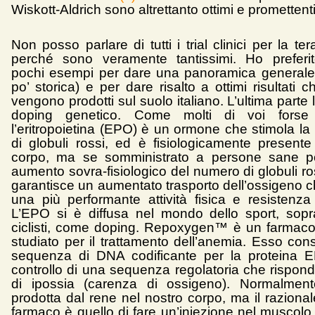
Wiskott-Aldrich sono altrettanto ottimi e promettenti
Non posso parlare di tutti i trial clinici per la te
perché sono veramente tantissimi. Ho preferit
pochi esempi per dare una panoramica generale
po’ storica) e per dare risalto a ottimi risultati c
vengono prodotti sul suolo italiano. L’ultima parte 
doping genetico. Come molti di voi forse
l’eritropoietina (EPO) è un ormone che stimola la
di globuli rossi, ed è fisiologicamente presente
corpo, ma se somministrato a persone sane p
aumento sovra-fisiologico del numero di globuli r
garantisce un aumentato trasporto dell’ossigeno ch
una più performante attività fisica e resistenza 
L’EPO si è diffusa nel mondo dello sport, soprat
ciclisti, come doping. Repoxygen™ è un farmaco
studiato per il trattamento dell’anemia. Esso con
sequenza di DNA codificante per la proteina E
controllo di una sequenza regolatoria che rispond
di ipossia (carenza di ossigeno). Normalmen
prodotta dal rene nel nostro corpo, ma il raziona
farmaco è quello di fare un’iniezione nel muscolo