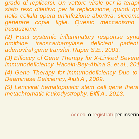
grado di replicarsi. Un vettore virale per la tera
stato reso difettivo per la replicazione, quindi 
nella cellula opera un’infezione abortiva, siccom
generare copie figlie. Questo meccanismo 
trasduzione.
(2) Fatal systemic inflammatory response syn
ornithine transcarbamylase deficient patient
adenoviral gene transfer, Raper S.E., 2003.
(3) Efficacy of Gene Therapy for X-Linked Seve
Immunodeficiency, Hacein-Bey-Abina S. et al., 20
(4) Gene Therapy for Immunodeficiency Due to
Deaminase Deficiency, Aiuti A., 2009.
(5) Lentiviral hematopoietic stem cell gene thera
metachromatic leukodystrophy, Biffi A., 2013.
Accedi
o
registrati
per inseri