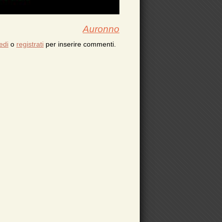
Auronno
edi
o
registrati
per inserire commenti.