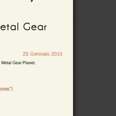
etal Gear
25 Gennaio 2015
di Metal Gear Planet.
 nome")