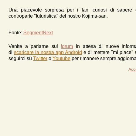
Una piacevole sorpresa per i fan, curiosi di sapere q
controparte "futuristica" del nostro Kojima-san.
Fonte:
SegmentNext
Venite a parlarne sul
forum
in attesa di nuove inform
di
scaricare la nostra app Android
e d
i mettere "mi piace"
seguirci su
Twitter
o
Youtube
per rimanere sempre aggiornat
Acc