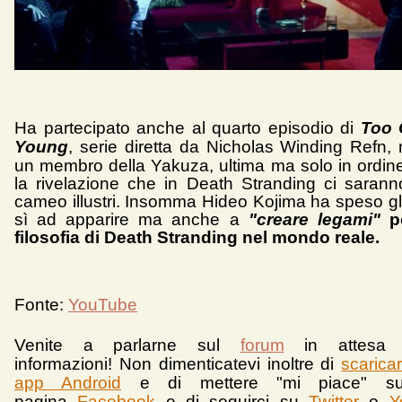
Ha partecipato anche al quarto episodio di
Too 
Young
, serie diretta da Nicholas Winding Refn, 
un membro della Yakuza, ultima ma solo in ordin
la rivelazione che in Death Stranding ci saran
cameo illustri. Insomma Hideo Kojima ha speso gli
sì ad apparire ma anche a
"creare legami"
po
filosofia di Death Stranding nel mondo reale.
Fonte:
YouTube
Venite a parlarne sul
forum
in attesa 
informazioni!
Non dimenticatevi inoltre di
scarica
app Android
e d
i mettere "mi piace" su
pagina
Facebook
e di seguirci su
Twitter
o
Y