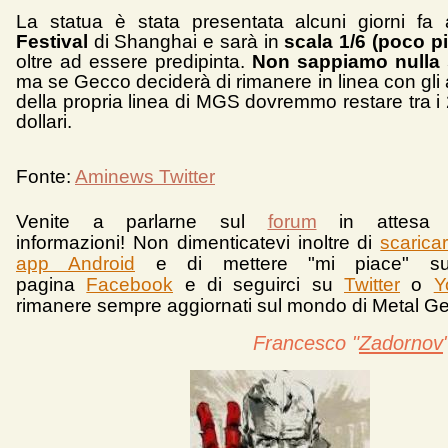
La statua è stata presentata alcuni giorni fa
Festival
di Shanghai e sarà in
scala 1/6 (poco p
oltre ad essere predipinta.
Non sappiamo nulla 
ma se Gecco deciderà di rimanere in linea con gli al
della propria linea di MGS dovremmo restare tra i
dollari.
Fonte:
Aminews Twitter
Venite a parlarne sul
forum
in attesa 
informazioni!
Non dimenticatevi inoltre di
scarica
app Android
e d
i mettere "mi piace" su
pagina
Facebook
e di seguirci su
Twitter
o
Y
rimanere sempre aggiornati sul mondo di Metal Ge
Francesco "
Zadornov