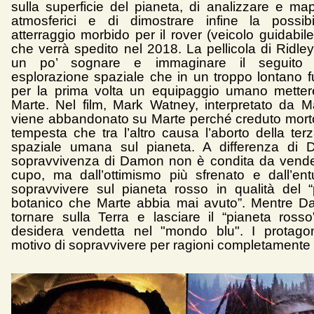
sulla superficie del pianeta, di analizzare e ma
atmosferici e di dimostrare infine la possibi
atterraggio morbido per il rover (veicolo guidabil
che verrà spedito nel 2018. La pellicola di Ridley
un po’ sognare e immaginare il seguito 
esplorazione spaziale che in un troppo lontano f
per la prima volta un equipaggio umano metter
Marte. Nel film, Mark Watney, interpretato da 
viene abbandonato su Marte perché creduto mor
tempesta che tra l’altro causa l’aborto della ter
spaziale umana sul pianeta. A differenza di D
sopravvivenza di Damon non è condita da vende
cupo, ma dall’ottimismo più sfrenato e dall’en
sopravvivere sul pianeta rosso in qualità del 
botanico che Marte abbia mai avuto”. Mentre D
tornare sulla Terra e lasciare il “pianeta rosso
desidera vendetta nel "mondo blu". I protagon
motivo di sopravvivere per ragioni completamente 