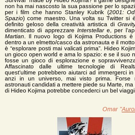
Survival” made by Hideo Kojima? Il game designer, 
non ha mai nascosto la sua passione per lo spazi
per i film che hanno Stanley Kubrik (
2001: Odi
Spazio
) come maestro. Una volta su Twitter si è 
definito geloso della creatività artistica di
Gravi
dimenticato di apprezzare
Interstellar
e, per l’a
Martian
. Il nuovo logo di Kojima Productions è
dentro a un elmetto/casco da astronauta e il mott
è “esplorare posti mai valicati prima”. Hideo Koji
un gioco open world e ama lo spazio: e se il suo 
fosse un gioco di esplorazione e sopravvivenz
Affascinato dalle ultime tecnologie di Realtà
quest’ultime potrebbero aiutarci ad immergerci i
anzi in un universo, mai visto prima. Forse
astronauti candidati a mettere piede su Marte, ma l
di Hideo Kojima potrebbe concederci un bel viaggi
Omar "
Auro