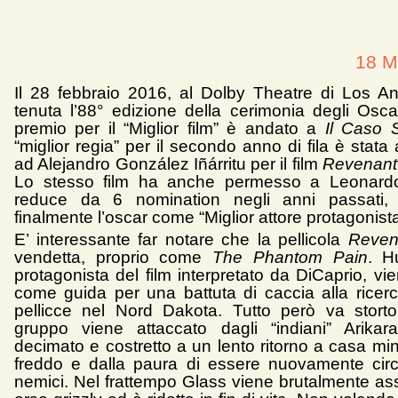
18 M
Il 28 febbraio 2016, al Dolby Theatre di Los An
tenuta l’88° edizione della cerimonia degli Oscar
premio per il “Miglior film” è andato a
Il Caso S
“miglior regia” per il secondo anno di fila è stata
ad Alejandro González Iñárritu per il film
Revenant 
Lo stesso film ha anche permesso a Leonardo
reduce da 6 nomination negli anni passati, 
finalmente l’oscar come “Miglior attore protagonista
E’ interessante far notare che la pellicola
Reven
vendetta, proprio come
The Phantom Pain
. H
protagonista del film interpretato da DiCaprio, v
come guida per una battuta di caccia alla ricerca
pellicce nel Nord Dakota. Tutto però va stort
gruppo viene attaccato dagli “indiani” Arikar
decimato e costretto a un lento ritorno a casa mi
freddo e dalla paura di essere nuovamente cir
nemici. Nel frattempo Glass viene brutalmente ass