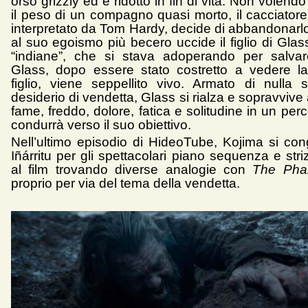
orso grizzly ed è ridotto in fin di vita. Non volend
il peso di un compagno quasi morto, il cacciatore
interpretato da Tom Hardy, decide di abbandonarlo
al suo egoismo più becero uccide il figlio di Glass
“indiane”, che si stava adoperando per salvar
Glass, dopo essere stato costretto a vedere l
figlio, viene seppellito vivo. Armato di nulla
desiderio di vendetta, Glass si rialza e sopravvive
fame, freddo, dolore, fatica e solitudine in un per
condurrà verso il suo obiettivo.
Nell’ultimo episodio di HideoTube, Kojima si con
Iñárritu per gli spettacolari piano sequenza e stri
al film trovando diverse analogie con
The Pha
proprio per via del tema della vendetta.