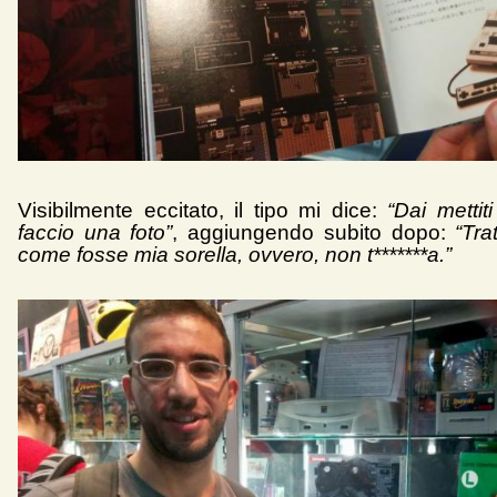
Visibilmente eccitato, il tipo mi dice:
“Dai mettiti
faccio una foto”
, aggiungendo subito dopo:
“Tra
come fosse mia sorella, ovvero, non t*******a.”