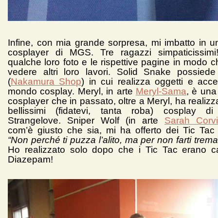
Infine, con mia grande sorpresa, mi imbatto in u
cosplayer di MGS. Tre ragazzi simpaticissimi!
qualche loro foto e le rispettive pagine in modo 
vedere altri loro lavori. Solid Snake possied
(
Nakamura Shop
) in cui realizza oggetti e acce
mondo cosplay. Meryl, in arte
Meryl-Sama
, è una
cosplayer che in passato, oltre a Meryl, ha realizza
bellissimi (fidatevi, tanta roba) cosplay d
Strangelove. Sniper Wolf (in arte
Sarah Corvi
com’è giusto che sia, mi ha offerto dei Tic Tac
“Non perché ti puzza l’alito, ma per non farti trema
Ho realizzato solo dopo che i Tic Tac erano c
Diazepam!