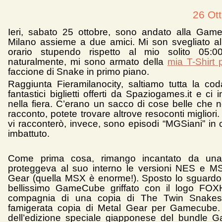
26 Ot
Ieri, sabato 25 ottobre, sono andato alla Gam
Milano assieme a due amici. Mi son svegliato al
orario stupendo rispetto al mio solito 05:00
naturalmente, mi sono armato della
mia T-Shirt p
faccione di Snake in primo piano.
Raggiunta Fieramilanocity, saltiamo tutta la cod
fantastici biglietti offerti da Spaziogames.it e c
nella fiera. C’erano un sacco di cose belle che
racconto, potete trovare altrove resoconti migliori
vi racconterò, invece, sono episodi “MGSiani” in 
imbattuto.
Come prima cosa, rimango incantato da un
proteggeva al suo interno le versioni NES e M
Gear (quella MSX è enorme!). Sposto lo sguard
bellissimo GameCube griffato con il logo FO
compagnia di una copia di The Twin Snake
famigerata copia di Metal Gear per Gamecube. 
dell’edizione speciale giapponese del bundle 