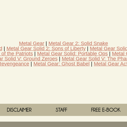
Metal Gear
Metal Gear 2: Solid Snake
d
Metal Gear Solid 2: Sons of Liberty
Metal Gear Soli
of the Patriots
Metal Gear Solid: Portable Ops
Metal 
r Solid V: Ground Zeroes
Metal Gear Solid V: The Ph
 Revengeance
Metal Gear: Ghost Babel
Metal Gear Ac
DISCLAIMER
STAFF
FREE E-BOOK