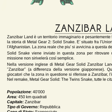
ZANZIBAR 
Zanzibar Land è un territorio immaginario e pesantemente fo
la storia di Metal Gear 2: Solid Snake. E' situato fra l'Unio
l'Afghanistan. La zona reale che piu' si avvicina a questa d
Solid Snake viene inviato in questa zona per ritrovare u
missione non sirivelerà così semplice.
Nella versione inglese di Metal Gear Solid Zanzibar La
"Zanzibar" (a differenza della versione giapponese). Q
giocatori che la zona in questione si riferisse a Zanzibar, l
Nel remake, Metal Gear Solid: The Twins Snake, tutte le cita
Popolazione
: 40'000
Area:
450 km quadrati
Capitale:
Zanzibar
Tipo di Governo:
Repubblica
Capo di Stato:
Sconosciuto