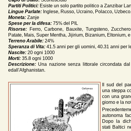
Partiti Politici:
Esiste un solo partito politico a Zanzibar La
Lingue Parlate:
Inglese, Russo, Ucraino, Polacco, Uzbeco
Moneta:
Zanje
Spese per la difesa:
75% del PIL
Risorse:
Ferro, Carbone, Bauxite, Tungsteno, Zucchero 
Patate, Mais, Super Mentha, Jijirium, Bizanium, Eltonium, 
Terreno Arabile:
24%
Speranza di Vita:
41.5 anni per gli uomini, 40.31 anni per 
Nascite:
20 ogni 1000
Morti:
35.8 ogni 1000
Descrizione:
Una nazione senza littorale circondata dal
edall'Afghanistan.
Il sud del pa
una steppa co
con una grand
giorno e la not
Precedentem
autonoma face
Dopo la dich
stati Baltici 