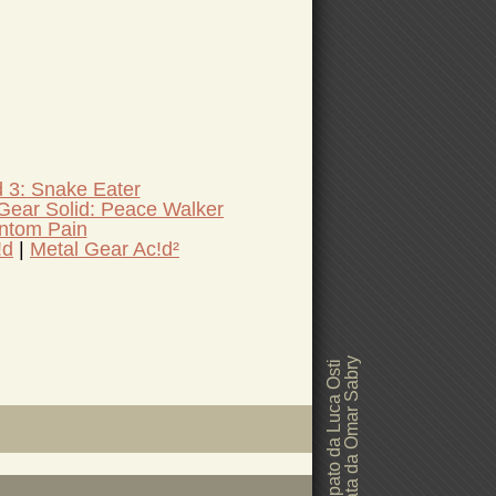
d 3: Snake Eater
Gear Solid: Peace Walker
antom Pain
!d
Metal Gear Ac!d²
Grafica realizzata da Omar Sabry
Sito web sviluppato da Luca Osti