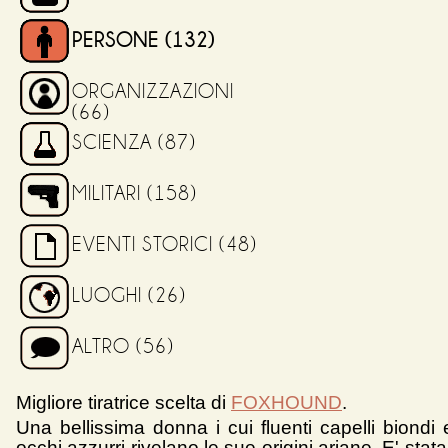
PERSONE
(132)
ORGANIZZAZIONI
(66)
SCIENZA
(87)
MILITARI
(158)
EVENTI STORICI
(48)
LUOGHI
(26)
ALTRO
(56)
Migliore tiratrice scelta di
FOXHOUND
.
Una bellissima donna i cui fluenti capelli biondi 
occhi azzurri rivelano le sue origini ariane. E' stat