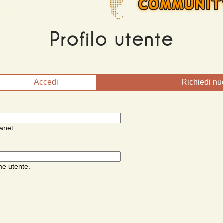
Profilo utente
Accedi
(scheda attiva)
Richiedi n
anet.
me utente.