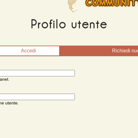
Profilo utente
Accedi
(scheda attiva)
Richiedi n
anet.
me utente.