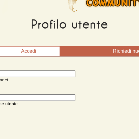
Profilo utente
Accedi
(scheda attiva)
Richiedi n
anet.
me utente.