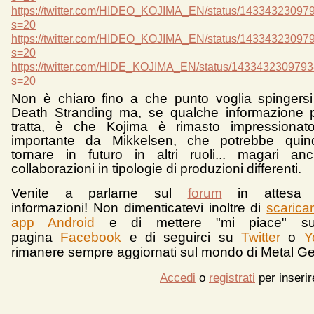
https://twitter.com/HIDEO_KOJIMA_EN/status/1433432309
s=20
https://twitter.com/HIDEO_KOJIMA_EN/status/1433432309
s=20
https://twitter.com/HIDE_KOJIMA_EN/status/143343230979
s=20
Non è chiaro fino a che punto voglia spingersi 
Death Stranding ma, se qualche informazione 
tratta, è che Kojima è rimasto impressiona
importante da Mikkelsen, che potrebbe quin
tornare in futuro in altri ruoli... magari an
collaborazioni in tipologie di produzioni differenti.
Venite a parlarne sul
forum
in attesa 
informazioni!
Non dimenticatevi inoltre di
scarica
app Android
e d
i mettere "mi piace" su
pagina
Facebook
e di seguirci su
Twitter
o
Y
rimanere sempre aggiornati sul mondo di Metal Ge
Accedi
o
registrati
per inseri