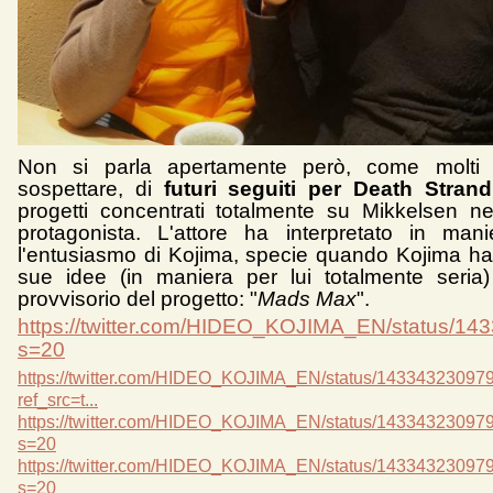
Non si parla apertamente però, come molti 
sospettare, di
futuri seguiti per Death Strand
progetti concentrati totalmente su Mikkelsen nel
protagonista. L'attore ha interpretato in mani
l'entusiasmo di Kojima, specie quando Kojima ha 
sue idee (in maniera per lui totalmente seria
provvisorio del progetto: "
Mads Max
".
https://twitter.com/HIDEO_KOJIMA_EN/status/1
s=20
https://twitter.com/HIDEO_KOJIMA_EN/status/1433432309
ref_src=t...
https://twitter.com/HIDEO_KOJIMA_EN/status/1433432309
s=20
https://twitter.com/HIDEO_KOJIMA_EN/status/1433432309
s=20