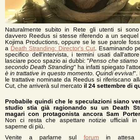
Naturalmente subito in Rete gli utenti si sono
davvero Reedus si stesse riferendo a un sequel 
Kojima Productions, oppure se le sue parole fosse
a
Death Stranding: Director's Cut
. Esaminando pe
specifico dell'intervista, i termini usati dall'att
lasciare poco spazio ai dubbi: "
Penso che stiamo
secondo Death Stranding
" ha infatti spiegato l'atto
è in trattative in questo momento. Quindi evviva!
".
le trattative nominate da Reedus si riferiscano all
Cut, che arriverà sul mercato
il 24 settembre di 
Probabile quindi che le speculazioni siano ve
studio stia già ragionando su un Death St
magari con protagonista ancora Sam Porte
Non ci resta che aspettare notizie ufficiali in
saperne di più.
Venite a parlarne sul
forum
in attesa 