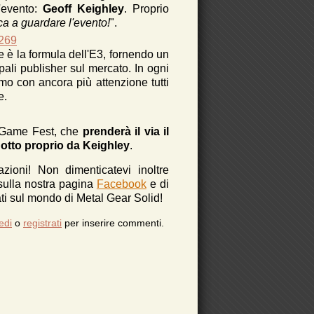
l'evento:
Geoff Keighley
. Proprio
ca a guardare l'evento!
".
1269
è la formula dell'E3, fornendo un
pali publisher sul mercato. In ogni
o con ancora più attenzione tutti
te.
r Game Fest, che
prenderà il via il
otto proprio da Keighley
.
azioni!
Non dimenticatevi inoltre
 sulla nostra pagina
Facebook
e di
i sul mondo di Metal Gear Solid!
edi
o
registrati
per inserire commenti.