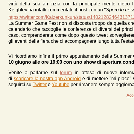
virtù della sua amicizia con la principale mente dietro 
Keighley ha infatti commentato il post con un "
Spero tu ries
https://twitter.com/Kaizerkunkun/status/140212824643137
La Summer Game Fest non si discosta troppo da quella che 
calendario che raccoglie le conferenze di diversi dei princi
caso, comprenderete come dopo questo tweet sorveglierem
gli eventi della fiera che ci accompagnerà lungo tutta l'esta
Vi ricordiamo infine il primo appuntamento della Summe
10 giugno alle ore 19:00 con uno show di apertura cond
Venite a parlarne sul
forum
in attesa di nuove inform
di
scaricare la nostra app Android
e d
i mettere "mi piace"
seguirci su
Twitter
o
Youtube
per rimanere sempre aggiornat
Acc