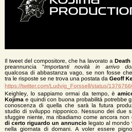
Il tweet del compositore, che ha lavorato a
Death
preannuncia "
Importanti novità in arrivo d
qualcosa di abbastanza vago, se non fosse che
tra le risposte se ne trova una postata da
Geoff K
https://twitter.com/Ludvig_Forssell/status/1376
Keighley, lo sappiamo ormai da tempo, è
amic
Kojima
e quindi con buona probabilità potrebbe g
conoscenza di quella che sarà la futura produ
studio di sviluppo nipponico. Nessuno dei due si
sfuggire niente, ma ribadiamo come ancora non 
di certo riguardo un annuncio
legato al mondo 
nella giornata di domani. A voler essere pigno