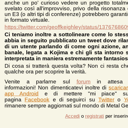
anche un po' curioso vedere un progetto total
svelato così all'improvviso, privo della risonanz
un E3 (o altri tipi di conferenze) potrebbero garant
in formato virtuale.
https://twitter.com/geoffkeighley/status/1376768
Ci teniamo inoltre a sottolineare come lo stes
abbia in seguito pubblicato un tweet dove rilan
di un utente parlando di come ogni azione, an
banale, legata a Kojima e chi gli sta intorno
interpretata in maniera estremamente fantasios
Di cosa si tratterà questa volta? Non ci resta ch
qualche ora per scoprire la verità.
Venite a parlarne sul
forum
in attesa 
informazioni!
Non dimenticatevi inoltre di
scarica
app Android
e d
i mettere "mi piace" su
pagina
Facebook
e di seguirci su
Twitter
o
Y
rimanere sempre aggiornati sul mondo di Metal Ge
Accedi
o
registrati
per inseri