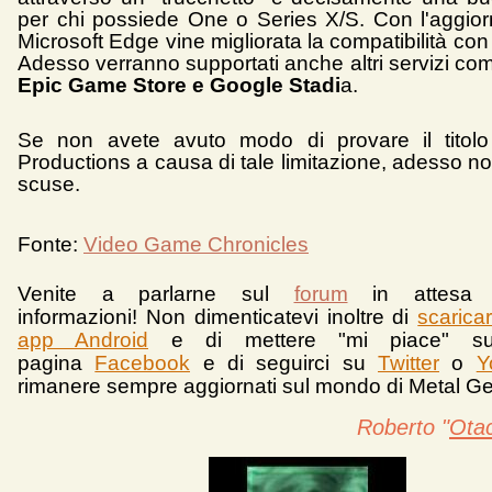
per chi possiede One o Series X/S. Con l'aggio
Microsoft Edge vine migliorata la compatibilità c
Adesso verranno supportati anche altri servizi c
Epic Game Store e Google Stadi
a.
Se non avete avuto modo di provare il titolo
Productions a causa di tale limitazione, adesso n
scuse.
Fonte:
Video Game Chronicles
Venite a parlarne sul
forum
in attesa 
informazioni!
Non dimenticatevi inoltre di
scarica
app Android
e d
i mettere "mi piace" su
pagina
Facebook
e di seguirci su
Twitter
o
Y
rimanere sempre aggiornati sul mondo di Metal Ge
Roberto "
Ota