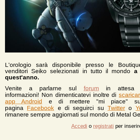
L'orologio sarà disponibile presso le Boutiq
venditori Seiko selezionati in tutto il mondo
a
quest'anno.
Venite a parlarne sul
forum
in attesa 
informazioni!
Non dimenticatevi inoltre di
scarica
app Android
e d
i mettere "mi piace" su
pagina
Facebook
e di seguirci su
Twitter
o
Y
rimanere sempre aggiornati sul mondo di Metal Ge
Accedi
o
registrati
per inseri