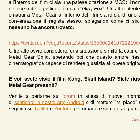
all'interno del film ci sia una palese citazione a MGS: il 
nel corso della pellicola è infatti "
Gray Fox
". Un altro utent
omaggi a Metal Gear all'interno del film siano più di uno 
conversazione il regista stesso, spiegando come ci si
nessuno ha ancora trovato
.
https://twitter.com/VogtRoberts/status/13506614107122196
Oltre alle ovvie congetture, una situazione simile fa capire
Metal Gear Solid, sperando poi che questo amore ries
cinematografica capace di rendere giustizia all'opera origin
E voi, avete visto il film Kong: Skull Island? Siete riusc
Metal Gear presenti?
Venite a parlarne sul
forum
in attesa di nuove inform
di
scaricare la nostra app Android
e d
i mettere "mi piace"
seguirci su
Twitter
o
Youtube
per rimanere sempre aggiornat
Acc