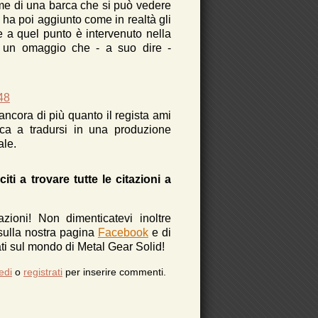
nome di una barca che si può vedere
e ha poi aggiunto come in realtà gli
e a quel punto è intervenuto nella
a un omaggio che - a suo dire -
48
 ancora di più quanto il regista ami
ca a tradursi in una produzione
ale.
iti a trovare tutte le citazioni a
azioni!
Non dimenticatevi inoltre
 sulla nostra pagina
Facebook
e di
i sul mondo di Metal Gear Solid!
edi
o
registrati
per inserire commenti.