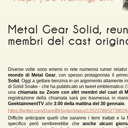
Metal Gear Solid, reun
membri del cast origin
Diverse volte sono emersi in rete numerosi rumor relativi
mondo di Metal Gear
, con spesso protagonista il prim
Solid
. Oggi a gettare benzina in un argomento altamente 
di Solid Snake - che ha pubblicato un tweet emblematico: l'at
una
chiamata su Zoom con altri membri del cast di M
registrazione della chiamata sarà poi trasmessa in mani
GeektainmentTV
alle
3:00 della mattina del 30 gennaio
.
https://twitter.com/DavidBHayter/status/135237865273902
Difficile anticipare quelli che saranno i temi trattati e la 
specifico però sembrerebbe che
anche alcuni giorna