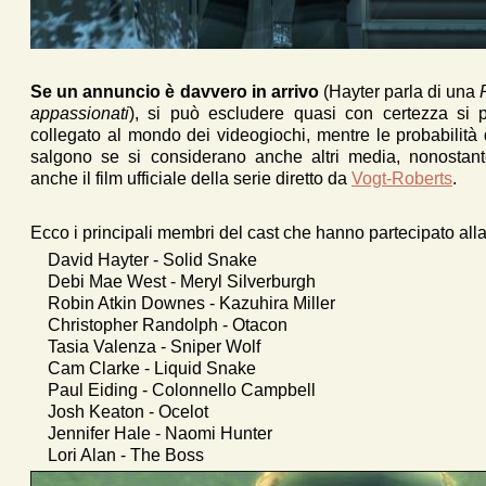
Se un annuncio è davvero in arrivo
(Hayter parla di una
appassionati
), si può escludere quasi con certezza si p
collegato al mondo dei videogiochi, mentre le probabilità d
salgono se si considerano anche altri media, nonostant
anche il film ufficiale della serie diretto da
Vogt-Roberts
.
Ecco i principali membri del cast che hanno partecipato all
David Hayter - Solid Snake
Debi Mae West - Meryl Silverburgh
Robin Atkin Downes - Kazuhira Miller
Christopher Randolph - Otacon
Tasia Valenza - Sniper Wolf
Cam Clarke - Liquid Snake
Paul Eiding - Colonnello Campbell
Josh Keaton - Ocelot
Jennifer Hale - Naomi Hunter
Lori Alan - The Boss