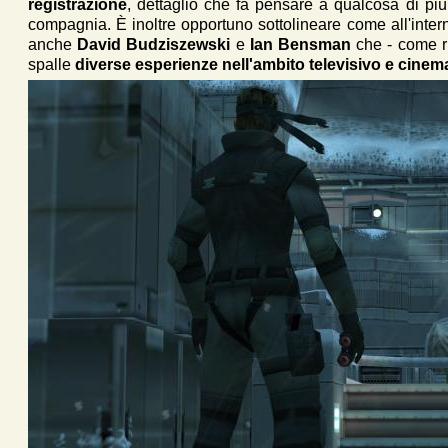
registrazione
, dettaglio che fa pensare a qualcosa di pi
compagnia. È inoltre opportuno sottolineare come all'inter
anche
David Budziszewski
e
Ian Bensman
che - come ri
spalle
diverse esperienze nell'ambito televisivo e cinem