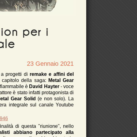
ion per i
ale
23 Gennaio 2021
 a progetti di
remake e affini del
o capitolo della saga:
Metal Gear
infiammabile è
David Hayter
- voce
tore è stato infatti protagonista di
etal Gear Solid
(e non solo). La
era integrale sul canale Youtube
6946
finalità di questa "riunione", nello
listi abbiano partecipato alla