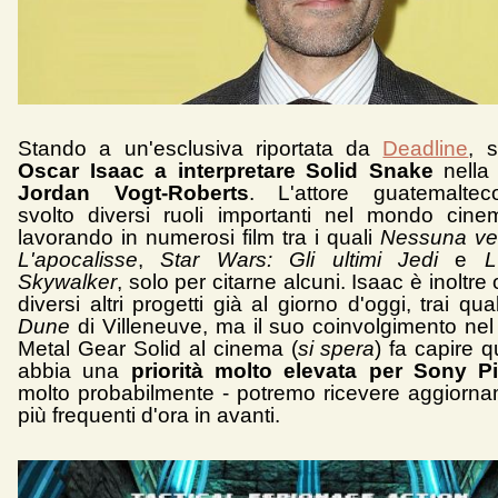
Stando a un'esclusiva riportata da
Deadline
, s
Oscar Isaac a interpretare Solid Snake
nella 
Jordan Vogt-Roberts
. L'attore guatemalte
svolto diversi ruoli importanti nel mondo cinem
lavorando in numerosi film tra i quali
Nessuna ver
L'apocalisse
,
Star Wars: Gli ultimi Jedi
e
L'
Skywalker
, solo per citarne alcuni. Isaac è inoltre
diversi altri progetti già al giorno d'oggi, trai qual
Dune
di Villeneuve, ma il suo coinvolgimento nel 
Metal Gear Solid al cinema (
si spera
) fa capire q
abbia una
priorità molto elevata per Sony P
molto probabilmente - potremo ricevere aggiorna
più frequenti d'ora in avanti.