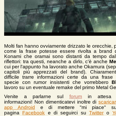
Molti fan hanno ovviamente drizzato le orecchie,
come la frase potesse essere rivolta a brand d
Konami che oramai sono distanti da tempo dall
riflettori: tra questi, neanche a dirlo, c'è anche
Met
cui per l'appunto ha lavorato anche Okamura (sep
capitoli più apprezzati del brand). Chiaramen
difficile trarre informazioni certe da una frase
specie con rumor insistenti che vorrebbero
B
lavoro su un eventuale remake del primo Metal Ge
Venite a parlarne sul
forum
in attesa 
informazioni!
Non dimenticatevi inoltre di
scarica
app Android
e d
i mettere "mi piace" su
pagina
Facebook
e di seguirci su
Twitter
o
Y