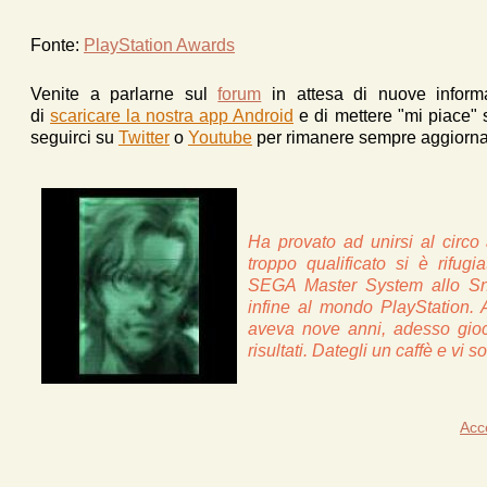
Fonte:
PlayStation Awards
Venite a parlarne sul
forum
in attesa di nuove inform
di
scaricare la nostra app Android
e d
i mettere "mi piace"
seguirci su
Twitter
o
Youtube
per rimanere sempre aggiornat
Ha provato ad unirsi al circo 
troppo qualificato si è rifu
SEGA Master System allo S
infine al mondo PlayStation
aveva nove anni, adesso gioca
risultati. Dategli un caffè e vi 
Acc