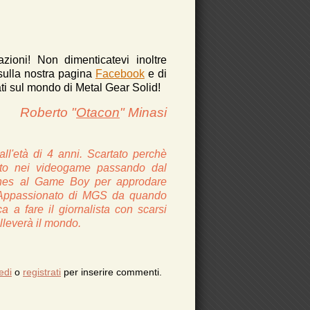
azioni!
Non dimenticatevi inoltre
 sulla nostra pagina
Facebook
e di
i sul mondo di Metal Gear Solid!
Roberto "
Otacon
" Minasi
all'età di 4 anni. Scartato perchè
giato nei videogame passando dal
nes al Game Boy per approdare
. Appassionato di MGS da quando
 a fare il giornalista con scarsi
solleverà il mondo.
edi
o
registrati
per inserire commenti.