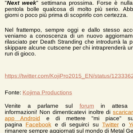
"
Next week
" settimana prossima. Forse è nulla
pentola bolle qualcosa di molto più serio. Ab
giorni o poco più prima di scoprirlo con certezza.
Nel frattempo, sempre oggi e dallo stesso acco
veniamo a conoscenza di un nuovo aggiorname
rilasciato per Death Stranding che introdurrà la po
skippare alcune cutscene per chi intraprenderà 
run di gioco.
https://twitter.com/KojiPro2015_EN/status/1233
Fonte:
Kojima Productions
Venite a parlarne sul
forum
in attesa 
informazioni!
Non dimenticatevi inoltre di
scarica
app Android
e d
i mettere "mi piace" su
pagina
Facebook
e di seguirci su
Twitter
o
Y
rimanere sempre aggiornati sul mondo di Metal Ge