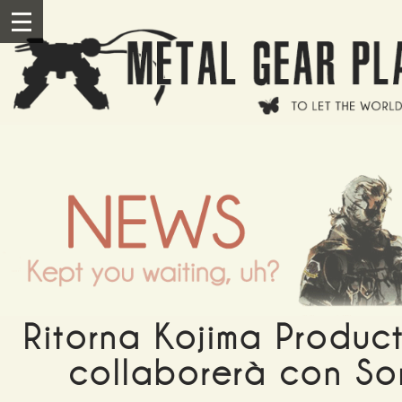
Salta al contenuto principale
III
Ritorna Kojima Product
collaborerà con So