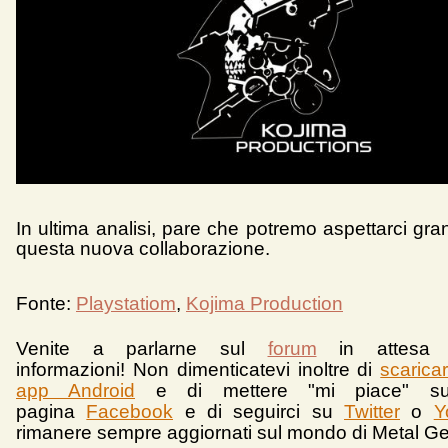
In ultima analisi, pare che potremo aspettarci gr
questa nuova collaborazione.
Fonte:
Playstatiom
,
Kojima Production
Venite a parlarne sul
forum
in attesa 
informazioni!
Non dimenticatevi inoltre di
scarica
app Android
e d
i mettere "mi piace" su
pagina
Facebook
e di seguirci su
Twitter
o
Y
rimanere sempre aggiornati sul mondo di Metal Ge