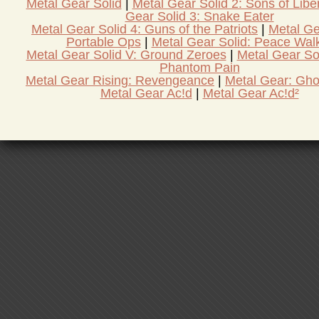
Metal Gear Solid
Metal Gear Solid 2: Sons of Libe
Gear Solid 3: Snake Eater
Metal Gear Solid 4: Guns of the Patriots
Metal Ge
Portable Ops
Metal Gear Solid: Peace Wal
Metal Gear Solid V: Ground Zeroes
Metal Gear So
Phantom Pain
Metal Gear Rising: Revengeance
Metal Gear: Gho
Metal Gear Ac!d
Metal Gear Ac!d²