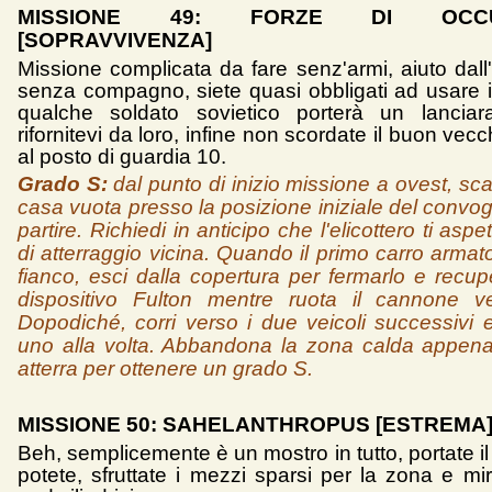
MISSIONE 49: FORZE DI OCCUP
[SOPRAVVIVENZA]
Missione complicata da fare senz'armi, aiuto dall'
senza compagno, siete quasi obbligati ad usare il
qualche soldato sovietico porterà un lanciara
rifornitevi da loro, infine non scordate il buon vecc
al posto di guardia 10.
Grado S:
dal punto di inizio missione a ovest, sca
casa vuota presso la posizione iniziale del convogl
partire. Richiedi in anticipo che l'elicottero ti aspe
di atterraggio vicina. Quando il primo carro armat
fianco, esci dalla copertura per fermarlo e recup
dispositivo Fulton mentre ruota il cannone ve
Dopodiché, corri verso i due veicoli successivi e
uno alla volta. Abbandona la zona calda appena l
atterra per ottenere un grado S.
MISSIONE 50: SAHELANTHROPUS [ESTREMA
Beh, semplicemente è un mostro in tutto, portate i
potete, sfruttate i mezzi sparsi per la zona e mira