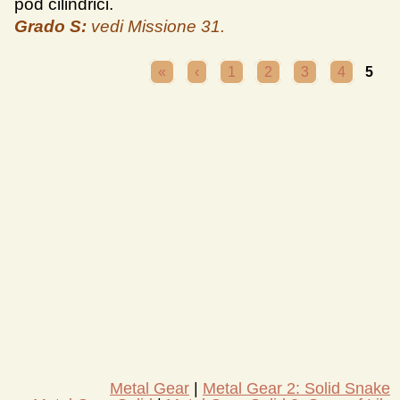
pod cilindrici.
Grado S:
vedi Missione 31.
PAGINE
«
‹
1
2
3
4
5
Metal Gear
Metal Gear 2: Solid Snake