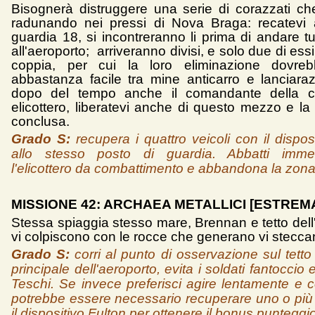
Bisognerà distruggere una serie di corazzati ch
radunando nei pressi di Nova Braga: recatevi 
guardia 18, si incontreranno li prima di andare t
all'aeroporto; arriveranno divisi, e solo due di ess
coppia, per cui la loro eliminazione dovre
abbastanza facile tra mine anticarro e lanciarazz
dopo del tempo anche il comandante della c
elicottero, liberatevi anche di questo mezzo e la
conclusa.
Grado S:
recupera i quattro veicoli con il dispos
allo stesso posto di guardia. Abbatti imme
l'elicottero da combattimento e abbandona la zona
MISSIONE 42: ARCHAEA METALLICI [ESTREM
Stessa spiaggia stesso mare, Brennan e tetto dell
vi colpiscono con le rocce che generano vi stecca
Grado S:
corri al punto di osservazione sul tetto d
principale dell'aeroporto, evita i soldati fantoccio e
Teschi. Se invece preferisci agire lentamente e c
potrebbe essere necessario recuperare uno o più
il dispositivo Fulton per ottenere il bonus punteggio