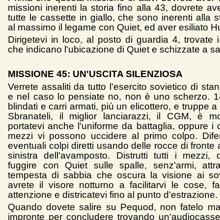
missioni inerenti la storia fino alla 43, dovrete av
tutte le cassette in giallo, che sono inerenti alla s
al massimo il legame con Quiet, ed aver esiliato H
Dirigetevi in loco, al posto di guardia 4, trovate
che indicano l'ubicazione di Quiet e schizzate a sa
MISSIONE 45: UN'USCITA SILENZIOSA
Verrete assaliti da tutto l'esercito sovietico di sta
e nel caso lo pensiate no, non è uno scherzo. 1
blindati e carri armati, più un elicottero, e truppe a
Sbranateli, il miglior lanciarazzi, il CGM, è mo
portatevi anche l'uniforme da battaglia, oppure i
mezzi vi possono uccidere al primo colpo. Dife
eventuali colpi diretti usando delle rocce di fronte 
sinistra dell'avamposto. Distrutti tutti i mezzi,
fuggire con Quiet sulle spalle, senz'armi, att
tempesta di sabbia che oscura la visione ai sov
avrete il visore notturno a facilitarvi le cose, 
attenzione e districatevi fino al punto d'estrazione.
Quando dovete salire su Pequod, non fatelo ma
impronte per concludere trovando un'audiocasse