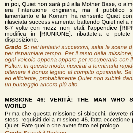
in poi, Quiet non sarà più alla Mother Base, o al
era l'intenzione originaria, ma il pubblico 
lamentanto e la Konami ha reinserito Quiet co
rilasciata successivamente: battendo Quiet nella 
6-7 volte con mezzi non letali, l'appendice [RI
modifica in [RIUNIONE], ribattetela e potete 
disposizione.
Grado S:
nei tentativi successivi, salta le scene 
per risparmiare tempo. Per il resto della missione,
ogni veicolo appena appare per recuperarlo con il
Fulton. In questo modo, riuscirai a terminarla rap
ottenere il bonus legato al compito opzionale. Se
ed efficiente, probabilmente Quiet non subirà dann
un punteggio ancora più alto.
MISSIONE 46: VERITÀ: THE MAN WHO 
WORLD
Prima che questa missione si sblocchi, dovrete ri
stessi requisiti della missione 45, fatta eccezione p
Quiet. Fate quello che avete fatto nel prologo.
Grado S:
vedi il Prologo.